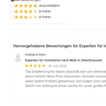
ausschließlich
Außenfensterläden
& höher
& höher
Alle anzeigen
Hervorgehobene Bewertungen für Experten für 
Holzland Klein
Experten für Innentüren nach Maß in Obertshausen
Durchschnittliche
18. Juli 2026
Bewertung:
“Die Empfehlung für dieses Geschäft kam von einem B
5
einem wirklich fairen Preis bekommen. Auswahl unseres
von
waren jedem Problem gewachsen und zudem noch sehr 
5
Gefühl von Anfang bis Ende machte für unser großes Re
Sternen