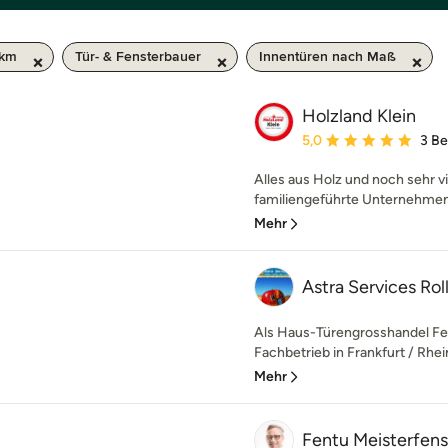
 km
Tür- & Fensterbauer
Innentüren nach Maß
Holzland Klein
Durchschnittliche Bewe
5,0
3 B
Alles aus Holz und noch sehr v
familiengeführte Unternehmen 
Mehr
Astra Services Rol
Als Haus-Türengrosshandel F
Fachbetrieb in Frankfurt / Rhei
Mehr
Fentu Meisterfen