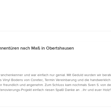
Innentüren nach Maß in Obertshausen
ranchenkenner und war einfach nur genial. Mit Geduld wurden wir bera
 Vinyl Bodens von Coretec, Termin Vereinbarung und die handwerklich gu
freundlich und angenehm. Zum Schluss kam nochmals Sven S. von der F
novierungs-Projekt einfach riesen Spaß! Danke an ...ihr und euer Holz!