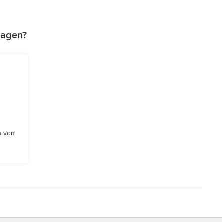
ragen?
n von