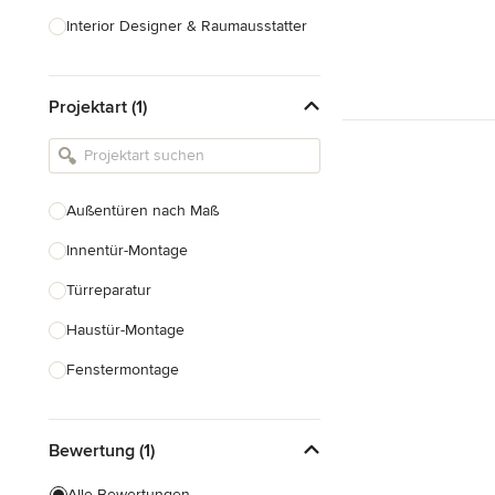
Interior Designer & Raumausstatter
Küchenplanung
Projektart (1)
Landschaftsarchitekten
Armaturen & Sanitärbedarf
Beleuchtung
Außentüren nach Maß
Einbauschränke
Innentür-Montage
Alle anzeigen
Türreparatur
Haustür-Montage
Fenstermontage
Fenster nach Maß
Bewertung (1)
Faltschiebetüren
Innentüren nach Maß
Alle Bewertungen