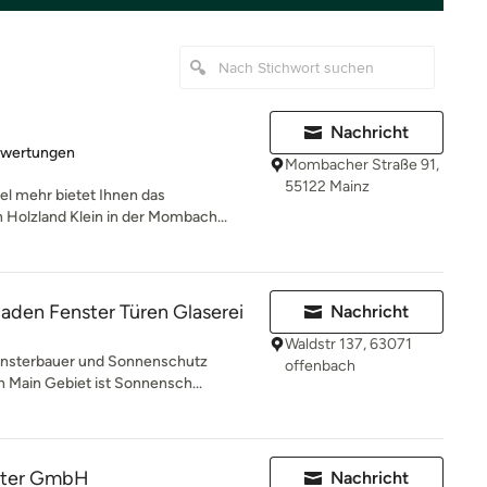
Nachricht
rtung: 5 von 5 Sternen
ewertungen
Mombacher Straße 91,
55122 Mainz
iel mehr bietet Ihnen das
Holzland Klein in der Mombach...
laden Fenster Türen Glaserei
Nachricht
Waldstr 137, 63071
ensterbauer und Sonnenschutz
offenbach
n Main Gebiet ist Sonnensch...
ster GmbH
Nachricht