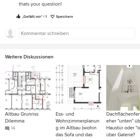
thats your question!
„Gefällt mir“ | 1
Speichern
Weitere Diskussionen
Altbau Grunriss
Ess- und
Dachflächenfen
Dilemma
Wohnzimmerplanun
eher "unten" ü
g im Altbau (wohin
Haustür oder "
14
das Sofa und das
über Galerie?