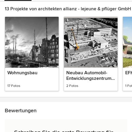
13 Projekte von architekten allianz - lejeune & pflüger GmbH
Wohnungsbau
Neubau Automobil-
EF
Entwicklungszentrum
Wolfsburg
17 Fotos
2 Fotos
1 Fo
Bewertungen