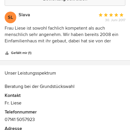
Slava
Durchschnittlic
SL
30. Juni 2017
Bewertung:
5
Frau Liese ist sowohl fachlich kompetent als auch
von
menschlich sehr angenehm. Wir haben bereits 2008 ein
5
Einfamilienhaus mit ihr gebaut, dabei hat sie von der
Sternen
Planung, über Ausschreibung bis Bauüberwachung alle
Aufgaben gewissenhaft und zuverlässig erledigt. Wenn wir
Gefällt mir (1)
wieder bauen sollten, dann auf jeden Fall mit dieser
Architektin!
Unser Leistungsspektrum
Beratung bei der Grundstückswahl
Kontakt
Prüfen der Vorlagen im Bebauungsplan nach möglicher
Fr. Liese
Umsetzung von Wünschen und Zielen der Bauherrschaft.
Telefonnummer
07141 5057923
Grundlagenermittlung nach dem Grundstückskauf
Adresse