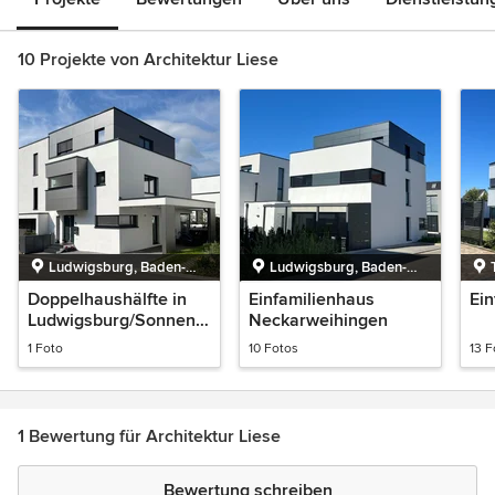
10 Projekte von Architektur Liese
Ludwigsburg, Baden-
Ludwigsburg, Baden-
Württemberg
Württemberg
Doppelhaushälfte in
Einfamilienhaus
Ei
Ludwigsburg/Sonnenb
Neckarweihingen
erg
1 Foto
10 Fotos
13 F
1 Bewertung für Architektur Liese
Bewertung schreiben