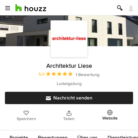
Architektur Liese
Durchschnittliche Bewertung: 5 von 5 Sternen
5,0
1 Bewertung
Ludwigsburg
Nachricht senden
Website
Speichern
Teilen
Projekte
Bewertungen
Über uns
Dienstleistun