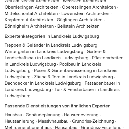
Zell am Neckar Architekten
·
Weissach Architekten
·
Oberriexingen Architekten
·
Oberesslingen Architekten
·
Mittelschöntal Architekten
·
Löwenstein Architekten
·
Krapfenreut Architekten
·
Güglingen Architekten
·
Bönnigheim Architekten
·
Beilstein Architekten
Expertenkategorien in Landkreis Ludwigsburg
Treppen & Geländer in Landkreis Ludwigsburg
·
Wintergärten in Landkreis Ludwigsburg
·
Garten- &
Landschaftsbau in Landkreis Ludwigsburg
·
Pflasterarbeiten
in Landkreis Ludwigsburg
·
Poolbau in Landkreis
Ludwigsburg
·
Rasen & Gartenbewässerung in Landkreis
Ludwigsburg
·
Zäune & Tore in Landkreis Ludwigsburg
·
Dachdecker in Landkreis Ludwigsburg
·
Fassadenbauer in
Landkreis Ludwigsburg
·
Tür- & Fensterbauer in Landkreis
Ludwigsburg
Passende Dienstleistungen von ähnlichen Experten
Hausbau
·
Gebäudeplanung
·
Hausrenovierung
·
Haussanierung
·
Massivhausbau
·
Grundriss-Zeichnung
·
Mehrgenerationenhaus
·
Hausanbau
·
Grundriss-Erstellung
·