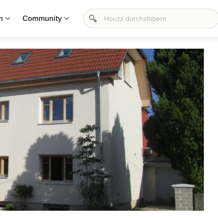
n
Community