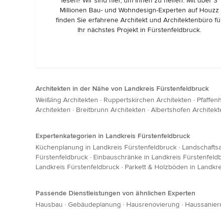
lesen? Wir sind hier, um Ihnen zu helfen. Mit über 3
Millionen Bau- und Wohndesign-Experten auf Houzz
finden Sie erfahrene Architekt und Architektenbüro fü
Ihr nächstes Projekt in Fürstenfeldbruck.
Architekten in der Nähe von Landkreis Fürstenfeldbruck
Weißling Architekten
·
Ruppertskirchen Architekten
·
Pfaffen
Architekten
·
Breitbrunn Architekten
·
Albertshofen Architek
Expertenkategorien in Landkreis Fürstenfeldbruck
Küchenplanung in Landkreis Fürstenfeldbruck
·
Landschaftsa
Fürstenfeldbruck
·
Einbauschränke in Landkreis Fürstenfeld
Landkreis Fürstenfeldbruck
·
Parkett & Holzböden in Landkre
Passende Dienstleistungen von ähnlichen Experten
Hausbau
·
Gebäudeplanung
·
Hausrenovierung
·
Haussanier