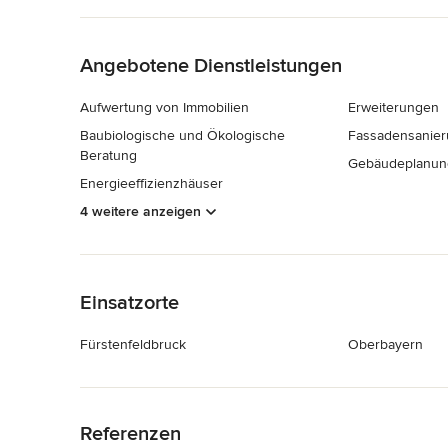
Zurück zum Menü
Angebotene Dienstleistungen
Aufwertung von Immobilien
Erweiterungen
Baubiologische und Ökologische
Fassadensanie
Beratung
Gebäudeplanun
Energieeffizienzhäuser
4 weitere anzeigen
Zurück zum Menü
Einsatzorte
Fürstenfeldbruck
Oberbayern
Zurück zum Menü
Referenzen