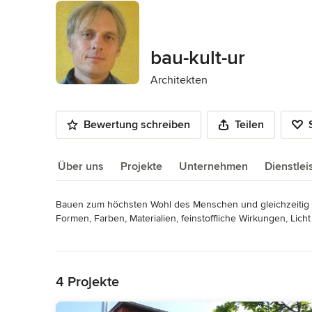
bau-kult-ur
Architekten
Bewertung schreiben
Teilen
Über uns
Projekte
Unternehmen
Dienstle
Bauen zum höchsten Wohl des Menschen und gleichzeitig im 
Über uns
Formen, Farben, Materialien, feinstoffliche Wirkungen, Lich
lohnt sich, wenn wir unsere Aufmerksamkeit darauf richten, w
Mehr lesen
auch einmal innehalten und sorgsam hineinspüren.

Zurück zum Menü
Entdecken Sie die wunderbaren Eigenschaften naturbelasse
Gerne verwandle ich zusammen mit Ihnen Ihre Wünsche in er
4 Projekte
unvergleichlichen Wohlfühl-Effekt!
