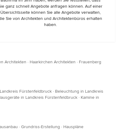
Baufirma im Sinn haben, werden Sie feststellen, dass
Sie ganz schnell Angebote anfragen können. Auf einer
Übersichtsseite können Sie alle Angebote verwalten,
die Sie von Architekten und Architektenbüros erhalten
haben.
en Architekten
·
Haarkirchen Architekten
·
Frauenberg
 Landkreis Fürstenfeldbruck
·
Beleuchtung in Landkreis
ausgeräte in Landkreis Fürstenfeldbruck
·
Kamine in
ausanbau
·
Grundriss-Erstellung
·
Hauspläne