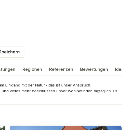
Speichern
istungen
Regionen
Referenzen
Bewertungen
Ideenb
Einklang mit der Natur - das ist unser Anspruch.

t  und vieles mehr beeinflussen unser Wohlbefinden tagtäglich. Es 
as uns wirklich gut tut. Da heißt es in unserer schnell lebigen Zeit 
ner Baustoffe!

lebbare, wert-volle Realität. Gönnen Sie sich den 