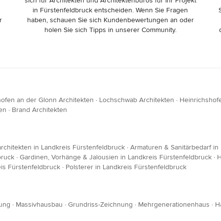
sich für Architekten und Architektenbüros für Ihr Projekt
in Fürstenfeldbruck entscheiden. Wenn Sie Fragen
r
haben, schauen Sie sich Kundenbewertungen an oder
holen Sie sich Tipps in unserer Community.
hofen an der Glonn Architekten
·
Lochschwab Architekten
·
Heinrichshof
ten
·
Brand Architekten
rchitekten in Landkreis Fürstenfeldbruck
·
Armaturen & Sanitärbedarf in
bruck
·
Gardinen, Vorhänge & Jalousien in Landkreis Fürstenfeldbruck
·
H
is Fürstenfeldbruck
·
Polsterer in Landkreis Fürstenfeldbruck
ung
·
Massivhausbau
·
Grundriss-Zeichnung
·
Mehrgenerationenhaus
·
H