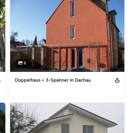
(z.B. mit Holz, Lehm, Stroh...) und das Wiederbeleben und 
ohen Stellenwert. Ein bewährtes Netzwerk von Fachleuten wie 
iologischer Messtechniker u.a. steht Ihnen hierbei zur Verfügung.
onnenhaus-Institut e.V. Mitglied in der Fördergesellschaft
6
Doppelhaus + 3-Spänner in Dachau