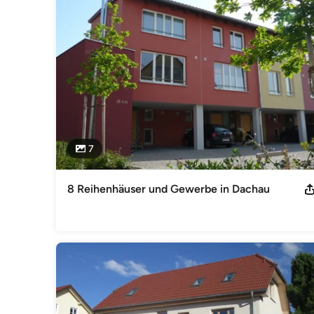
Die Baubiologie, das Bauen mit nachwachsenden Rohstoffen 
Aufwerten "verstaubter" Immobilien haben bei uns einen h
Statiker, Energieberater, Haustechnikplaner, Geomant, baub
Impressum
Mitglied in der Bayerischen Architektenkammer Mitglied im S
Internationales Forum Mensch und Architektur e.V.
Kategorie
Architekten
7
8 Reihenhäuser und Gewerbe in Dachau