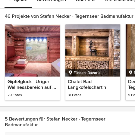
46 Projekte von Stefan Necker · Tegernseer Badmanufaktur
Füssen, Bavaria
Gipfelglück - Uriger
Chalet Bad -
Der
Wellnessbereich auf 10
Langkofelschart'n
Te
qm
20 Fotos
31 Fotos
9 F
5 Bewertungen für Stefan Necker · Tegernseer
Badmanufaktur