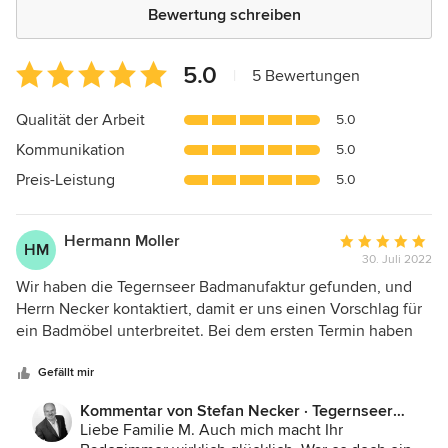
Bewertung schreiben
Durchschnittliche
5.0
|
5 Bewertungen
Bewertung:
5
Qualität der Arbeit
5.0
von
Kommunikation
5.0
5
Sternen
Preis-Leistung
5.0
Hermann Moller
Durchschnittlic
HM
30. Juli 2022
Bewertung:
5
Wir haben die Tegernseer Badmanufaktur gefunden, und
von
Herrn Necker kontaktiert, damit er uns einen Vorschlag für
5
ein Badmöbel unterbreitet. Bei dem ersten Termin haben
Sternen
wir erzählt, dass wir uns schon länger mit einem komplett
neuen Bad befassen, aber die bisherigen Lösungen, die
Gefällt mir
uns von Mitbewerbern angeboten wurden, waren nicht das,
Kommentar von Stefan Necker · Tegernseer
was wir haben wollten. Daraufhin hatte er gleich ein paar
Badmanufaktur:
Liebe Familie M. Auch mich macht Ihr
Vorschläge parat, die genau das trafen, was wir uns