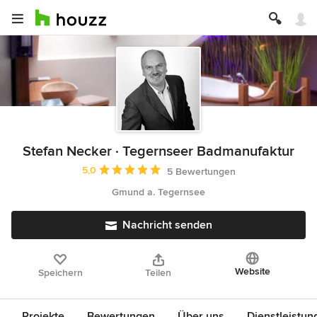
Stefan Necker · Tegernseer Badmanufaktur
Durchschnittliche Bewertung: 5 von 5 Sternen
5,0
5 Bewertungen
Gmund a. Tegernsee
Nachricht senden
Website
Speichern
Teilen
Projekte
Bewertungen
Über uns
Dienstleistun