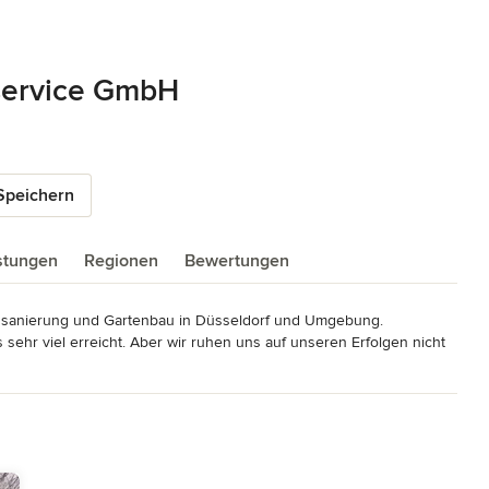
service GmbH
Speichern
istungen
Regionen
Bewertungen
ausanierung und Gartenbau in Düsseldorf und Umgebung.

ehr viel erreicht. Aber wir ruhen uns auf unseren Erfolgen nicht 
llen wir nicht um jeden Preis wachsen – sondern gezielt, 
usschauende Arbeitsweise, unsere Zuverlässigkeit und Fairness, 
ieren und umsetzen. Wir kennen auch die enorme Auswahl an 
erfügung stehen. Seit sehr langer Zeit haben wir Kontakt mit den 