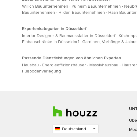
Willich Bauunternehmen
·
Pulheim Bauunternehmen
·
Neubr
Bauunternehmen
·
Hilden Bauunternehmen
·
Haan Bauunte
Expertenkategorien in Düsseldorf
Interior Designer & Raumausstatter in Düsseldorf
·
Küchenpl
Einbauschränke in Düsseldorf
·
Gardinen, Vorhänge & Jalous
Passende Dienstleistungen von ähnlichen Experten
Hausbau
·
Energieeffizienzhäuser
·
Massivhausbau
·
Hausre
Fußbodenverlegung
UN
Übe
Deutschland
Med
Land