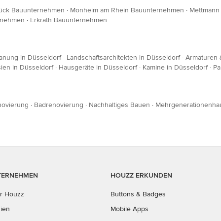
ück Bauunternehmen
·
Monheim am Rhein Bauunternehmen
·
Mettmann
rnehmen
·
Erkrath Bauunternehmen
anung in Düsseldorf
·
Landschaftsarchitekten in Düsseldorf
·
Armaturen &
ien in Düsseldorf
·
Hausgeräte in Düsseldorf
·
Kamine in Düsseldorf
·
Pa
novierung
·
Badrenovierung
·
Nachhaltiges Bauen
·
Mehrgenerationenha
TERNEHMEN
HOUZZ ERKUNDEN
r Houzz
Buttons & Badges
ien
Mobile Apps