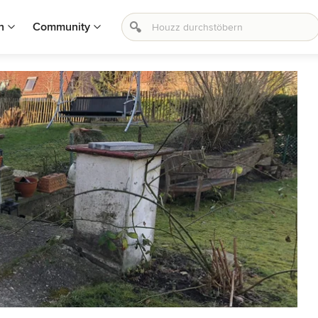
n
Community