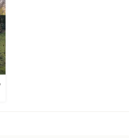
Dieses verpflichtet Sie zunächst zu nichts, und es kann dann im 
wir gemeinsam finden werden.

 ermöglicht uns kurze Bauzeiten, eine hohe Flexibilität sowie die 
!
m Schönenkamp 2A 40599 Düsseldorf Handelsregister: HRB
urch die Geschäftsführer: Behar Rashica Mirko Lakomy Kontakt
lienservice.de Umsatzsteuer-ID Umsatzsteuer-Identifikationsnummer
ur Betriebshaftpflichtversicherung Name und Sitz des
Neusser Straße 82/Eingang Lorettostraße 40219 Düsseldorf