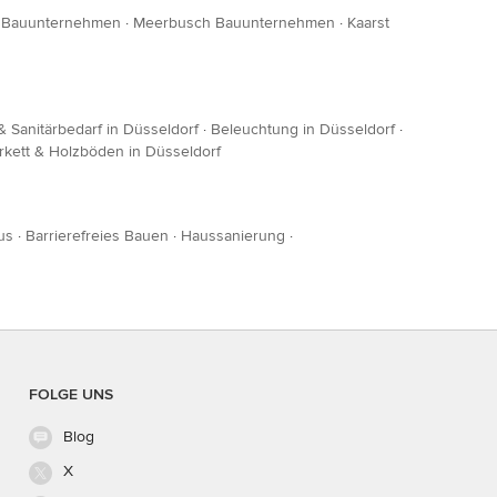
 Bauunternehmen
·
Meerbusch Bauunternehmen
·
Kaarst
 Sanitärbedarf in Düsseldorf
·
Beleuchtung in Düsseldorf
·
rkett & Holzböden in Düsseldorf
us
·
Barrierefreies Bauen
·
Haussanierung
·
FOLGE UNS
Blog
X