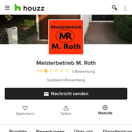
Meisterbetrieb M. Roth
Durchschnittliche Bewertung: 1 von 5 Sternen
1,0
1 Bewertung
Sulzbach-Rosenberg
Nachricht senden
Website
Speichern
Teilen
Projekte
Bewertungen
Über uns
Dienstleistun