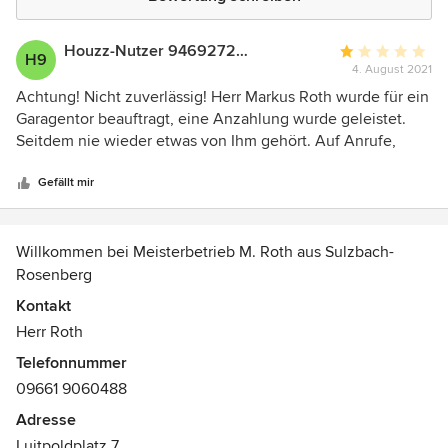
Houzz-Nutzer 946927261
Durchschnittlic
H9
4. August 2021
Bewertung:
1
Achtung! Nicht zuverlässig! Herr Markus Roth wurde für ein
von
Garagentor beauftragt, eine Anzahlung wurde geleistet.
5
Seitdem nie wieder etwas von Ihm gehört. Auf Anrufe,
Sternen
Emails und Briefe reagiert er nicht. Sache liegt jetzt beim
Anwalt. NICHT zu empfehlen!
Gefällt mir
Willkommen bei Meisterbetrieb M. Roth aus Sulzbach-
Rosenberg
Kontakt
Herr Roth
Telefonnummer
09661 9060488
Adresse
Luitpoldplatz 7