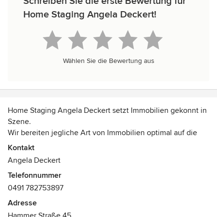
Schreiben Sie die erste Bewertung für
Home Staging Angela Deckert!
Wählen Sie die Bewertung aus
Home Staging Angela Deckert setzt Immobilien gekonnt in
Szene.
Wir bereiten jegliche Art von Immobilien optimal auf die
Besichtigung vor und präsentieren sie von ihrer besten
Kontakt
Seite, sodass sich eine Vielzahl von Kaufinteressenten
Angela Deckert
angesprochen fühlt.
Telefonnummer
0491 782753897
Kürzere Verkaufszeit - höherer Verkaufspreis !
Adresse
Home Staging macht sich um ein Vielfaches bezahlt und
Hammer Straße 45