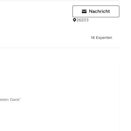
H
Nachricht
26203
14 Experten
Vielen Dank”