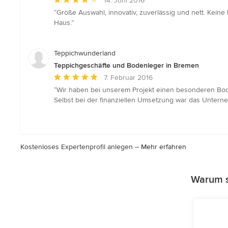
14. Juni 2016
Bewertung:
“Größe Auswahl, innovativ, zuverlässig und nett. Kei
4
Haus.”
von
5
Sternen
Teppichwunderland
Teppichgeschäfte und Bodenleger in Bremen
Durchschnittliche
7. Februar 2016
Bewertung:
“Wir haben bei unserem Projekt einen besonderen Bode
5
Selbst bei der finanziellen Umsetzung war das Unter
von
5
Sternen
Kostenloses Expertenprofil anlegen –
Mehr erfahren
Warum s