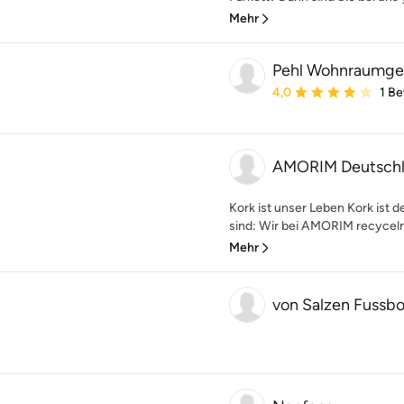
Mehr
Pehl Wohnraumge
Durchschnittliche Bewe
4,0
1 B
AMORIM Deutsch
Kork ist unser Leben Kork ist 
sind: Wir bei AMORIM recyceln,
Mehr
von Salzen Fussb