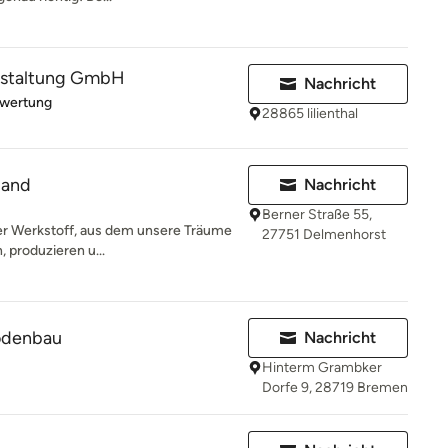
staltung GmbH
Nachricht
rtung: 4 von 5 Sternen
ewertung
28865 lilienthal
land
Nachricht
Berner Straße 55,
der Werkstoff, aus dem unsere Träume
27751 Delmenhorst
 produzieren u...
odenbau
Nachricht
Hinterm Grambker
Dorfe 9, 28719 Bremen