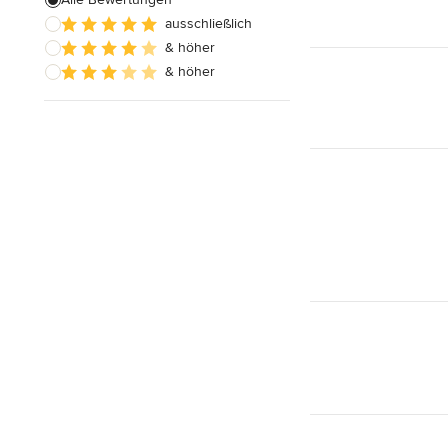
Alle anzeigen
ausschließlich
& höher
& höher