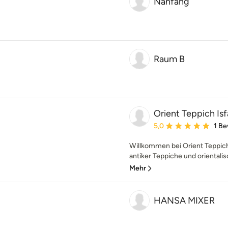
Nanfang
Raum B
Orient Teppich Is
Durchschnittliche Bewe
5,0
1 B
Willkommen bei Orient Teppic
antiker Teppiche und orientalis
Mehr
HANSA MIXER