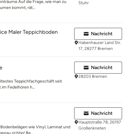
ohnträume Auf die Frage, wie man zu
Stuhr
umen kommt, rät...
vice Maler Teppichboden
Nachricht
Habenhauser Land Str.
17, 28277 Bremen
e
Nachricht
28203 Bremen
testes Teppichfachgeschäft seit
 im Fedelhören h...
Nachricht
Hauptstraße 78, 26197
 Bodenbelägen wie Vinyl, Laminat und
Großenkneten
enau richtig! Be...