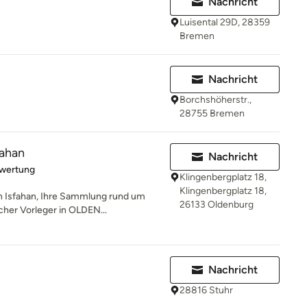
Nachricht
Luisental 29D, 28359
Bremen
Nachricht
Borchshöherstr.,
28755 Bremen
fahan
Nachricht
rtung: 5 von 5 Sternen
ewertung
Klingenbergplatz 18,
Klingenbergplatz 18,
h Isfahan, Ihre Sammlung rund um
26133 Oldenburg
cher Vorleger in OLDEN...
Nachricht
28816 Stuhr