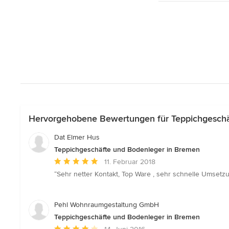
Hervorgehobene Bewertungen für Teppichgeschä
Dat Elmer Hus
Teppichgeschäfte und Bodenleger in Bremen
Durchschnittliche
11. Februar 2018
Bewertung:
“Sehr netter Kontakt, Top Ware , sehr schnelle Umsetzu
5
von
5
Pehl Wohnraumgestaltung GmbH
Sternen
Teppichgeschäfte und Bodenleger in Bremen
Durchschnittliche