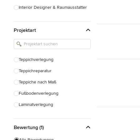
Interior Designer & Raumausstatter
Küchenplanung
Projektart
Landschaftsarchitekten
Armaturen & Sanitärbedarf
Beleuchtung
Teppichverlegung
Einbauschränke
Teppichreparatur
Alle anzeigen
Teppiche nach Maß
Fußbodenverlegung
Laminatverlegung
Vinylboden verlegen
Bewertung (1)
Fußbodenausgleich
Alle Bewertungen