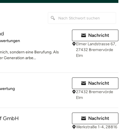
nd
Nachricht
rtung: 5 von 5 Sternen
ewertungen
Elmer Landstrasse 67,
27432 Bremervörde
 mich, sondern eine Berufung. Als
Elm
r Generation arbe...
Nachricht
rtung: 5 von 5 Sternen
ewertung
27432 Bremervörde
Elm
äf GmbH
Nachricht
Werkstraße 1-4, 28816