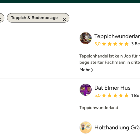
Teppich & Bodenbeläge
Teppichwunderla
Durchschnittliche Bewe
5,0
3 B
Teppichhandel ist kein Job für
begeisterter Fachmann in dritte
Mehr
Dat Elmer Hus
Durchschnittliche Bewe
5,0
1 B
Teppichwunderland
Holzhandlung Gr