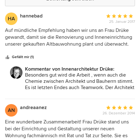
hannebad
Durchschnittlic
HA
25. Januar 2017
Bewertung:
5
Auf mündliche Empfehlung haben wir uns an Frau Drüke
von
gewandt, damit sie die Renovierung und Inneneinrichtung
5
unserer gekauften Altbauwohnung plant und überwacht.
Sternen
Schon der erste Plan fand unsere vollste Zustimmung. Alle
Treffen und die nötigen Abstimmungen wurden in
Gefällt mir (1)
respektvoller Art von ihr durchgeführt. Sie hat sich in
Kommentar von Innenarchitektur Drüke:
unserer besonderen Wünsche angenommen und sie
Besonders gut wird die Arbeit , wenn auch die
zuverlässig ausgeführt. So haben wir jetzt eine Wohnung,
Chemie zwischen Architekt und Bauherrn stimmt.
in der wir uns sehr wohl fühlen, und die von unseren
Es ist letzten Endes auch Teamwork. Der Architekt
Besuchern hoch gelobt wird. Wir können und werden sie
kann immer nur so gut sein , wie seine Bauherrn .
weiterhin wärmstens empfehlen.
andreaanez
Durchschnittlic
AN
26. Dezember 2014
Bewertung:
5
Eine wunderbare Zusammenarbeit! Frau Drüke stand uns
von
bei der Einrichtung und Gestaltung unserer neuen
5
Wohnung fachmännisch mit Rat und Tat zur Seite. Sie es