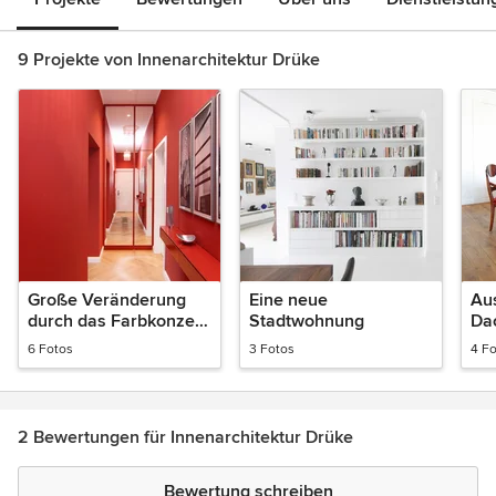
9 Projekte von Innenarchitektur Drüke
Große Veränderung
Eine neue
Au
durch das Farbkonzept
Stadtwohnung
Da
, offene Küche und
Wo
6 Fotos
3 Fotos
4 F
Einbauten
2 Bewertungen für Innenarchitektur Drüke
Bewertung schreiben