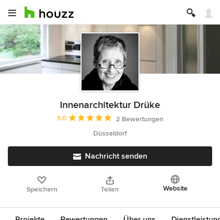
Innenarchitektur Drüke
Durchschnittliche Bewertung: 5 von 5 Sternen
5,0
2 Bewertungen
Düsseldorf
Nachricht senden
Website
Speichern
Teilen
Projekte
Bewertungen
Über uns
Dienstleistun