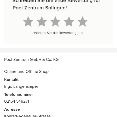
Schreiben Sie die erste Bewertung für
Pool-Zentrum Solingen!
Wählen Sie die Bewertung aus
Pool Zentrum GmbH & Co. KG
Online und Offline Shop.
Haben Sie Pool oder wollen Sie ein Pool haben ?
Kontakt
Wir beraten Sie gerne, wir finden für Sie die beste Lösung
Ingo Langensieper
für Ihre Garten, Pool, Sauna, Wellness Zone . Pool Zentrum
Telefonnummer
ist für sie da, mit Rund um Service und vielseitige Beratung.
02164 549271
Adresse
Konrad-Adenauer-Strasse