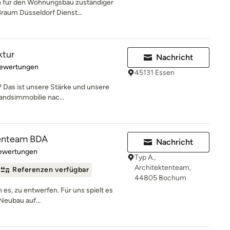
 für den Wohnungsbau zuständiger
ßraum Düsseldorf Dienst...
ktur
Nachricht
rtung: 5 von 5 Sternen
Bewertungen
45131 Essen
 Das ist unsere Stärke und unsere
andsimmobilie nac...
tenteam BDA
Nachricht
rtung: 5 von 5 Sternen
Bewertungen
Typ A.,
Architektenteam,
Referenzen verfügbar
44805 Bochum
n es, zu entwerfen. Für uns spielt es
Neubau auf...