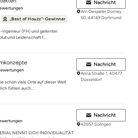
itekten
Nachricht
rtung: 5 von 5 Sternen
Bewertungen
Am Oespeler Dorney
50, 44149 Dortmund
„Best of Houzz“-Gewinner
-Ingenieur (FH) und gelernter
blut und Leidenschaft f...
aumkonzepte
Nachricht
rtung: 4.8 von 5 Sternen
Bewertungen
Anna Straße 1, 40477
Düsseldorf
wie schön viele Orte auf dieser Welt
ch fühlen auch...
Nachricht
rtung: 4.9 von 5 Sternen
Bewertungen
42657 Solingen
RIAL NENNT SICH INDIVIDUALITÄT