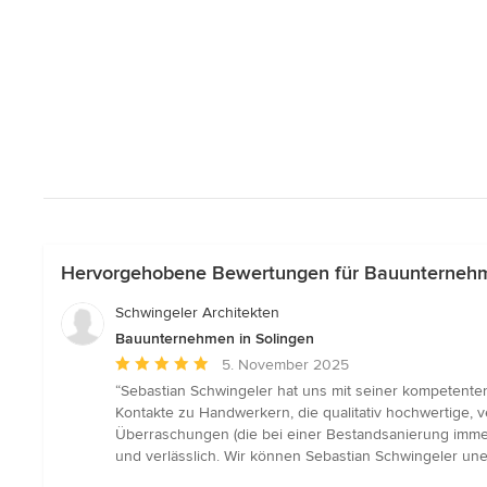
Hervorgehobene Bewertungen für Bauunternehm
Schwingeler Architekten
Bauunternehmen in Solingen
Durchschnittliche
5. November 2025
Bewertung:
“Sebastian Schwingeler hat uns mit seiner kompetenten
5
Kontakte zu Handwerkern, die qualitativ hochwertige, v
von
Überraschungen (die bei einer Bestandsanierung immer
5
und verlässlich. Wir können Sebastian Schwingeler une
Sternen