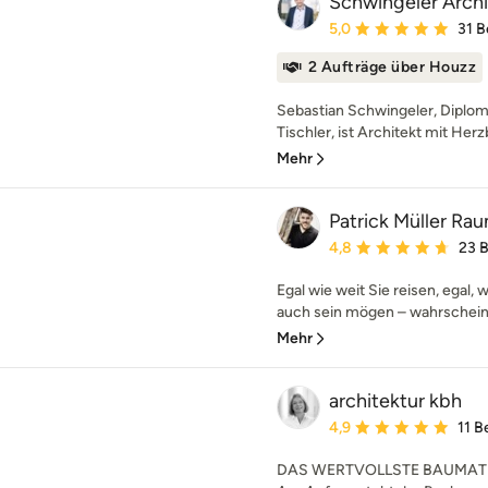
Schwingeler Arch
Durchschnittliche Bewe
5,0
31 
2 Aufträge über Houzz
Sebastian Schwingeler, Diplom
Tischler, ist Architekt mit Herz
Mehr
Patrick Müller R
Durchschnittliche Bewe
4,8
23 
Egal wie weit Sie reisen, egal, 
auch sein mögen – wahrscheinli
Mehr
architektur kbh
Durchschnittliche Bewe
4,9
11 
DAS WERTVOLLSTE BAUMATE