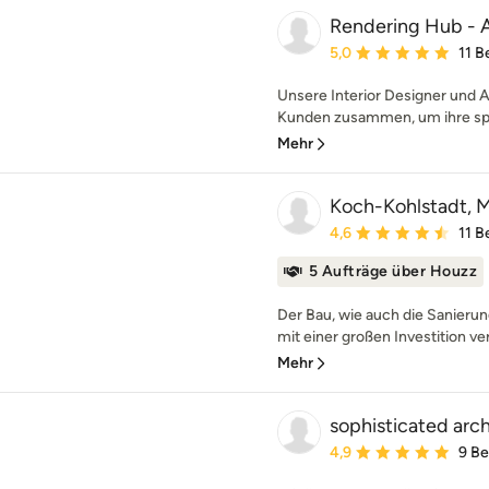
Rendering Hub - A
Durchschnittliche Bewe
5,0
11 
Unsere Interior Designer und A
Kunden zusammen, um ihre spez
Mehr
Koch-Kohlstadt, Mi
Durchschnittliche Bewe
4,6
11 
5 Aufträge über Houzz
Der Bau, wie auch die Sanierun
mit einer großen Investition ve
Mehr
sophisticated arc
Durchschnittliche Bewe
4,9
9 B