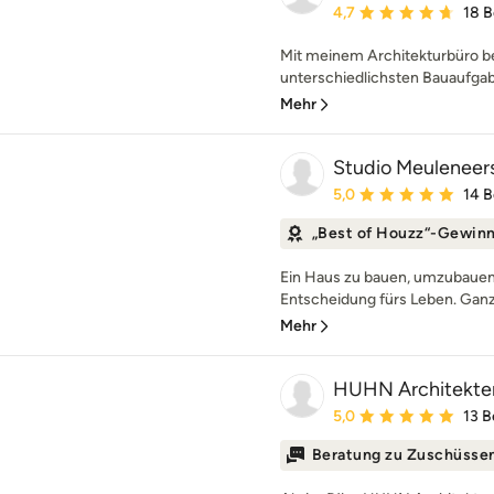
Durchschnittliche Bewe
4,7
18 
Mit meinem Architekturbüro be
unterschiedlichsten Bauaufgabe
Mehr
Studio Meuleneer
Durchschnittliche Bewe
5,0
14 
„Best of Houzz“-Gewin
Ein Haus zu bauen, umzubauen 
Entscheidung fürs Leben. Ganz g
Mehr
HUHN Architekte
Durchschnittliche Bewe
5,0
13 
Beratung zu Zuschüsse