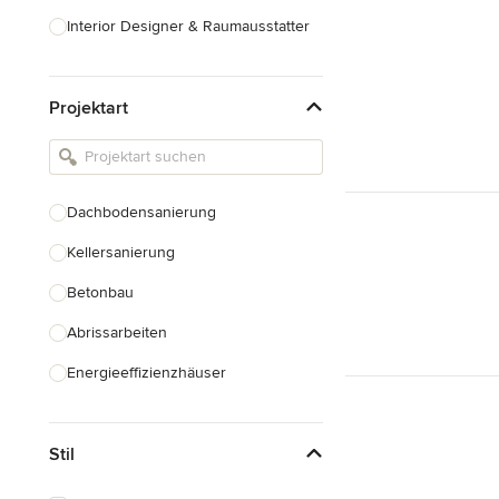
Interior Designer & Raumausstatter
Küchenplanung
Projektart
Landschaftsarchitekten
Armaturen & Sanitärbedarf
Beleuchtung
Dachbodensanierung
Einbauschränke
Kellersanierung
Alle anzeigen
Betonbau
Abrissarbeiten
Energieeffizienzhäuser
Fundamentarbeiten
Stil
Garagenbau
Nachhaltiges Bauen