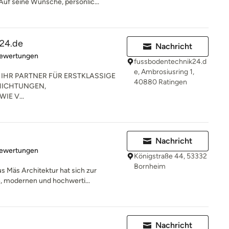
uf seine Wünsche, persönlic...
24.de
Nachricht
rtung: 4.9 von 5 Sternen
Bewertungen
fussbodentechnik24.d
e, Ambrosiusring 1,
IHR PARTNER FÜR ERSTKLASSIGE
40880 Ratingen
HICHTUNGEN,
E V...
Nachricht
rtung: 4.9 von 5 Sternen
Bewertungen
Königstraße 44, 53332
Bornheim
s Mäs Architektur hat sich zur
, modernen und hochwerti...
Nachricht