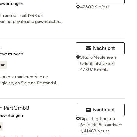
rtung: 4.7 von 5 Sternen
Bewertungen
47800 Krefeld
treue ich seit 1998 die
n für private und gewerbliche...
s
Nachricht
rtung: 5 von 5 Sternen
Bewertungen
Studio Meuleneers,
Odenthalstraße 7,
ner
47807 Krefeld
oder zu sanieren ist eine
leich, ob Sie eine Bestandsi...
n PartGmbB
Nachricht
rtung: 5 von 5 Sternen
Bewertungen
Dipl. - Ing. Karsten
Schmidt, Bussardweg
n
1, 41468 Neuss