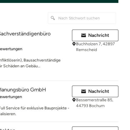
 Sachverständigenbüro
Nachricht
Buchholzen 7, 42897
rtung: 4.9 von 5 Sternen
Bewertungen
Remscheid
nfliktlöserin), Bausachverständige
ür Schäden an Gebäu...
lanungsbüro GmbH
Nachricht
rtung: 5 von 5 Sternen
Bewertungen
Bessemerstraße 85,
44793 Bochum
Full Service für exklusive Bauprojekte -
alisieren.