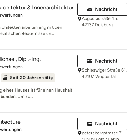
rchitektur & Innenarchitektur
Nachricht
rtung: 5 von 5 Sternen
Bewertungen
Augustastraße 45,
47137 Duisburg
rchitekten arbeiten eng mit den
ifischen Bedürfnisse un...
chael, Dipl.-Ing.
Nachricht
rtung: 4.6 von 5 Sternen
Bewertungen
Schleswiger Straße 61,
42107 Wuppertal
Seit 20 Jahren tätig
g eines Hauses ist für einen Haushalt
rbunden. Um so...
hitecture
Nachricht
rtung: 4.9 von 5 Sternen
ewertungen
petersbergstrasse 7,
50939 Köln / Berlin