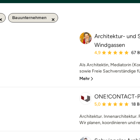
Bauunternehmen
Architektur- und
Windgassen
Durchschnittliche Bewe
4,9
67 
Als Architektin, Mediatorin (Ko
sowie Freie Sachverständige f
Mehr
ONE!CONTACT-P
Durchschnittliche Bewe
5,0
18 
Architektur. Innenarchitektur. 
Wir planen, koordinieren und re