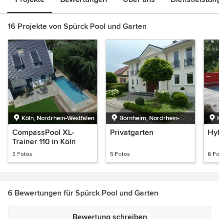
16 Projekte von Spürck Pool und Garten
Köln, Nordrhein-Westfalen
Bornheim, Nordrhein-
Westfalen
CompassPool XL-
Privatgarten
Hy
Trainer 110 in Köln
3 Fotos
5 Fotos
6 F
6 Bewertungen für Spürck Pool und Garten
Bewertung schreiben