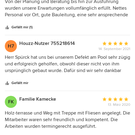
5
Von der Planung und Beratung bis hin zur Ausführung
überschritten. Es hat sich ausgezahlt, eine ortsansässige
von
wurden unsere Erwartungen vollumfänglich erfüllt. Nettes
Firma mit hoher Expertise engagiert zu haben.
5
Personal vor Ort, gute Bauleitung, eine sehr ansprechende
Sternen
Planung sowie die Qualität der Ausführung haben uns sehr
überzeugt! Großes Lob an das Personal vor Ort, das die
Gefällt mir (1)
Planung hervorragend umgesetzt hat.
Houzz-Nutzer 755218614
Durchschnittlic
H7
14. September 2021
Bewertung:
5
Herr Spürck hat uns bei unserem Defekt am Pool sehr zügig
von
und erfolgreich geholfen, obwohl dieser nicht von ihm
5
ursprünglich gebaut wurde. Dafür sind wir sehr dankbar
Sternen
und die Firma Spürck wird in Zukunft unsere erste
Kontaktadresse bei allen anstehenden Projekten im Garten
Gefällt mir
sein.
Familie Kamecke
Durchschnittlic
FK
13. März 2020
Bewertung:
5
Holz-terrasse und Weg mit Treppe mit Fliesen angelegt. Die
von
Mitarbeiter waren sehr freundlich und kompetent. Die
5
Arbeiten wurden termingerecht ausgeführt.
Sternen