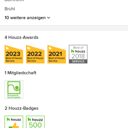
Daneben gibt es Informationen rund um Gartenanlagen,
Terrassenbau und vieles mehr.
Brühl
10 weitere anzeigen
4 Houzz-Awards
1 Mitgliedschaft
2 Houzz-Badges