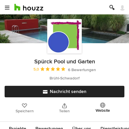
Spürck Pool und Garten
Durchschnittliche Bewertung: 5 von 5 Sternen
5,0
6 Bewertungen
Brühl-Schwadorf
Nachricht senden
Website
Speichern
Teilen
Projekte
Bewertungen
Über uns
Dienstleistun