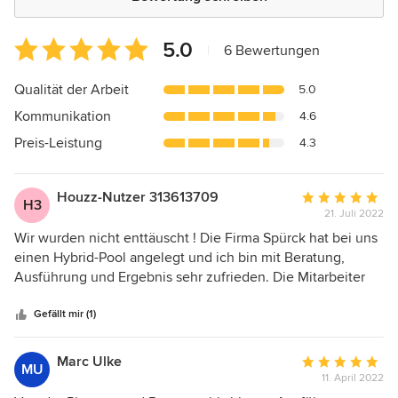
Durchschnittliche
5.0
|
6 Bewertungen
Bewertung:
5
Qualität der Arbeit
5.0
von
Kommunikation
4.6
5
Sternen
Preis-Leistung
4.3
Houzz-Nutzer 313613709
Durchschnittlic
H3
21. Juli 2022
Bewertung:
5
Wir wurden nicht enttäuscht ! Die Firma Spürck hat bei uns
von
einen Hybrid-Pool angelegt und ich bin mit Beratung,
5
Ausführung und Ergebnis sehr zufrieden. Die Mitarbeiter
Sternen
waren stets freundlich und gesprächsbereit. Punkte, die ich
gar nicht so detailliert angesprochen hatte und die auch
Gefällt mir (1)
nicht konkret im Angebot fixiert wurden, sind durchweg
sehr positiv im Sinne einer langen Haltbarkeit bzw. guten
Marc Ulke
Durchschnittlic
MU
Qualität gelöst worden. Die im Angebot genannte
11. April 2022
Bewertung:
Preisangabe für die dort aufgeführten Arbeiten wurde nicht