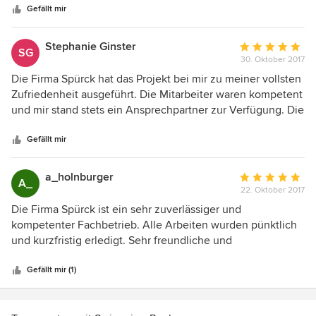
Gefällt mir
Stephanie Ginster
Durchschnittlic
SG
30. Oktober 2017
Bewertung:
5
Die Firma Spürck hat das Projekt bei mir zu meiner vollsten
von
Zufriedenheit ausgeführt. Die Mitarbeiter waren kompetent
5
und mir stand stets ein Ansprechpartner zur Verfügung. Die
Sternen
unvorhergesehenen Probleme wurden mit Bravour in
angemessener Zeit gelöst. Das Ergebnis ist wunderbar
Gefällt mir
geworden. Ich habe die Firma Spürck bereits an andere
Personen weiterempfohlen.
a_holnburger
Durchschnittlic
A_
22. Oktober 2017
Bewertung:
5
Die Firma Spürck ist ein sehr zuverlässiger und
von
kompetenter Fachbetrieb. Alle Arbeiten wurden pünktlich
5
und kurzfristig erledigt. Sehr freundliche und
Sternen
zuvorkommende Mitarbeiter.
Gefällt mir (1)