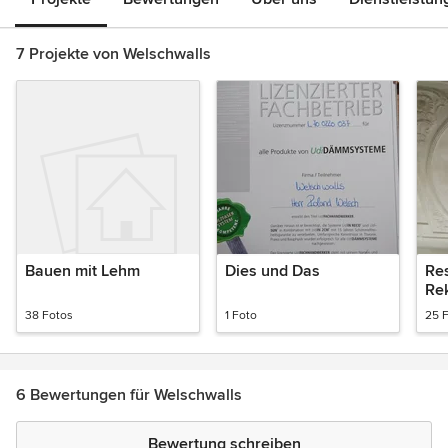
7 Projekte von Welschwalls
Bauen mit Lehm
Dies und Das
Re
Rek
Jug
38 Fotos
1 Foto
25 
St
6 Bewertungen für Welschwalls
Bewertung schreiben