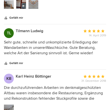
Gefällt mir
Tilmann Ludwig
Durchschnittlic
TL
14. April 2019
Bewertung:
5
Sehr gute, schnelle und unkomplizierte Erledigung der
von
Wandarbeiten in unsererWaschküche. Gute Beratung,
5
welche Art der Sanierung sinnvoll ist. Gerne wieder!
Sternen
Gefällt mir
Karl Heinz Böttinger
Durchschnittlic
KB
31. Dezember 2018
Bewertung:
5
Die durchzuführenden Arbeiten im denkmalgeschützten
von
Altbau waren insbesondere die Restaurierung, Ergänzung
5
und Rekonstruktion fehlender Stuckprofile sowie die
Sternen
Armierung und Glättung der Decke. Alle Arbeiten wurden
sehr sorgfältig und gewissenhaft durchgeführt. Die