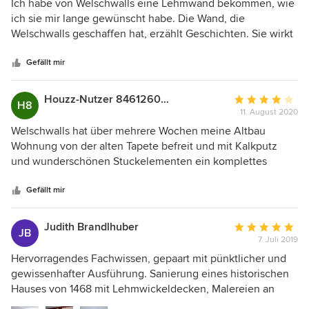
5
Ich habe von Welschwalls eine Lehmwand bekommen, wie
von
ich sie mir lange gewünscht habe. Die Wand, die
5
Welschwalls geschaffen hat, erzählt Geschichten. Sie wirkt
Sternen
wie ein alter Baum, der schon viel erlebt hat in seinem
Leben. Im Grunde ist das ein kleines Kunstwerk. Der
Gefällt mir
Farbton ist ein natürlicher, ursprünglicher Lehmton. Das
von Welschwalls empfohlene Finish schützt die Wand und
Houzz-Nutzer 846126038
Durchschnittlic
H8
verstärkte die Wirkung nochmals. Neben der schönen Optik
11. August 2020
Bewertung:
hat die Lehmwand einen positiven Effekt auf das
4
Welschwalls hat über mehrere Wochen meine Altbau
Raumklima. Herr Welsch und seine Mitarbeiterin arbeiten
von
Wohnung von der alten Tapete befreit und mit Kalkputz
Hand in Hand und versprühen ein angenehmes
5
und wunderschönen Stuckelementen ein komplettes
Arbeitsklima. Ich habe seine Beratung und direkte
Sternen
neues Wohngefühl geschaffen! Herr Welsch und seine
Ansprache sehr geschätzt.
Mitarbeiterin haben hochprofessionell gearbeitet und für
Gefällt mir
jedes Problem eine Lösung gefunden. In folgenden Räume
wurde gearbeitet: Wohnzimmer, Esszimmer, Bad, WC,
Judith Brandlhuber
Durchschnittlic
JB
Küche, Flur.
7. Juli 2019
Bewertung:
5
Hervorragendes Fachwissen, gepaart mit pünktlicher und
von
gewissenhafter Ausführung. Sanierung eines historischen
5
Hauses von 1468 mit Lehmwickeldecken, Malereien an
Sternen
Decken und Wänden sowie Stuck.