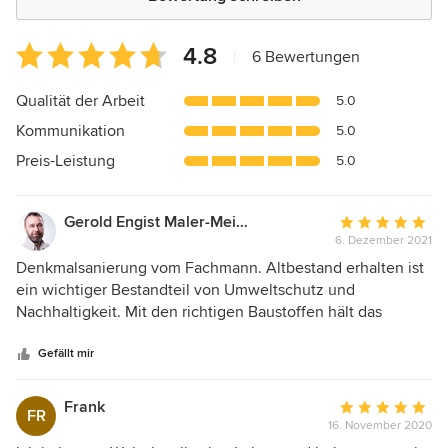
Durchschnittliche
4.8
|
6 Bewertungen
Bewertung:
4.8
Qualität der Arbeit
5.0
von
Kommunikation
5.0
5
Sternen
Preis-Leistung
5.0
Gerold Engist Maler-Meisterbetrieb
Durchschnittlic
6. Dezember 2021
Bewertung:
5
Denkmalsanierung vom Fachmann. Altbestand erhalten ist
von
ein wichtiger Bestandteil von Umweltschutz und
5
Nachhaltigkeit. Mit den richtigen Baustoffen hält das
Sternen
Gebäude noch viele Generationen.
Gefällt mir
Frank
Durchschnittlic
FR
16. November 2020
Bewertung: