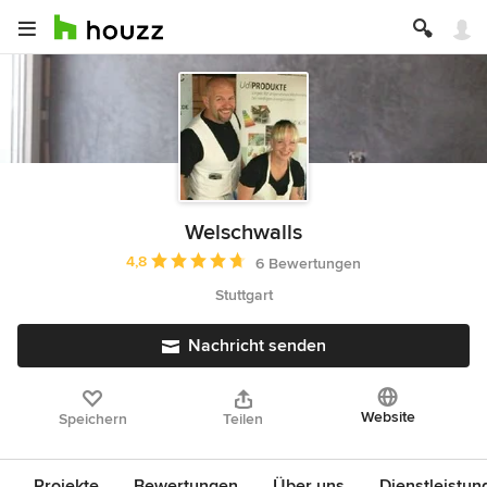
Welschwalls
Durchschnittliche Bewertung: 4.8 von 5 Sternen
4,8
6 Bewertungen
Stuttgart
Nachricht senden
Website
Speichern
Teilen
Projekte
Bewertungen
Über uns
Dienstleistun