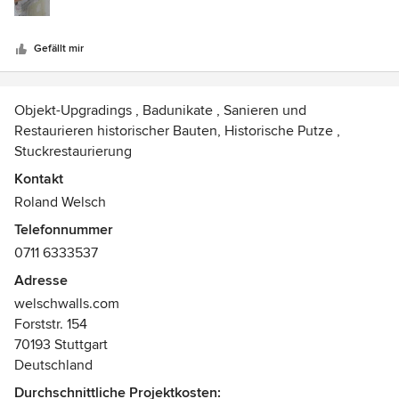
Kommunikation war von der Begutachtung, Beratung und
Terminierung bis zur Ausführung in allen Bereichen in einer
Gefällt mir
persönlich sehr angenehmen und professionellen Art und
Weise. Für weitere noch anstehende Arbeiten in unserer
Altbauwohnung werden wir wieder die Firma Weschwalls
Objekt-Upgradings , Badunikate , Sanieren und
beauftragen.
Restaurieren historischer Bauten, Historische Putze ,
Stuckrestaurierung
Auszeichnungen:
Kontakt
Stuckateurmeister und Restaurator im Stuckateur-
Roland Welsch
Handwerk
Telefonnummer
0711 6333537
Adresse
welschwalls.com
Forststr. 154
70193 Stuttgart
Deutschland
Durchschnittliche Projektkosten: