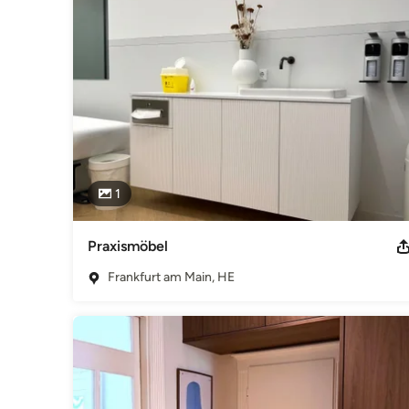
großartige Möbel bauen.

Hierfür planen wir millimetergenau.

Jedes Möbelstück wird mit viel Liebe zum Detail gestaltet. 
modernster Technik, um herausragende Produkte zu schaff
Materialien, funktional, langlebig und mit hoher Detailverlieb
Kategorie
Tischler & Schreiner
1
Praxismöbel
Frankfurt am Main, HE