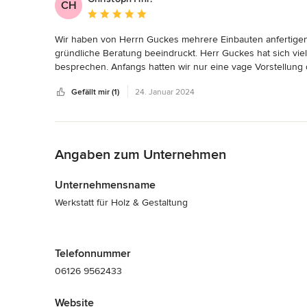
CH
Durchschnittliche Bewertung: 5 von 5 Sternen
Wir haben von Herrn Guckes mehrere Einbauten anfertigen 
gründliche Beratung beeindruckt. Herr Guckes hat sich viel
besprechen. Anfangs hatten wir nur eine vage Vorstellung 
bezüglich der Oberflächen und Materialien. Die Visualisie
Gefällt mir (1)
24. Januar 2024
hilfreich. Wir sind schlichtweg begeistert von den Vorschl
über unsere wunderschönen Möbel.

Zurück zum Menü
Vielen Dank.
Angaben zum Unternehmen
Unternehmensname
Werkstatt für Holz & Gestaltung
Telefonnummer
06126 9562433
Website