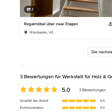
3
Regalmöbel über zwei Etagen
Wiesbaden, HE
Die nächste
Zurück zum Menü
3 Bewertungen für Werkstatt für Holz & G
Durchschnittliche
5.0
|
3 Bewertungen
Bewertung:
5
Qualität der Arbeit
5.0
von
Kommunikation
5.0
5