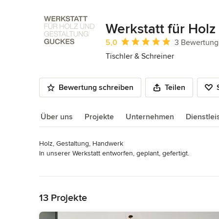
Werkstatt für Holz
Durchschnittliche Bewertung: 5 von 
5,0
3 Bewertun
Tischler & Schreiner
Bewertung schreiben
Teilen
Über uns
Projekte
Unternehmen
Dienstle
Holz, Gestaltung, Handwerk

Über uns
In unserer Werkstatt entworfen, geplant, gefertigt. 

Mehr lesen
Zurück zum Menü
Die WERKSTATT FÜR HOLZ UND GESTALTUNG GUCKES ist eine 
entwerfen und realisieren wir individuelle Innenausbauten 
13 Projekte
familiengeführte Tischlerei in bereits dritter Generation, n
unseren Fokus auf gute Gestaltung, erstklassige Qualität 