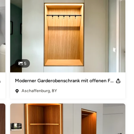
Wir setzen auf handwerkliche Details und kombinieren diese mit 
en. So entstehen Möbel aus hochwertigen, nachhaltigen 
theit.
5
Moderner Garderobenschrank mit offenen Fach
Aschaffenburg, BY