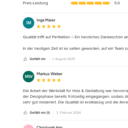
Sternen
Preis-Leistung
5.0
Inga Maier
IM
Durchschnittliche Bewertung: 5 von 5 Sternen
Qualität trifft auf Perfektion – Ein herzliches Dankeschön a
In der heutigen Zeit ist es selten geworden, auf ein Team z
Herzlichkeit, Zuverlässigkeit und einem feinen Gespür für 
Gefällt mir
1. August 2025
möchten an dieser Stelle ein großes Lob aussprechen.

Von der ersten Kontaktaufnahme bis hin zur finalen Umset
Markus Weber
MW
mit höchster Präzision und Liebe zum Detail realisiert. Die
Durchschnittliche Bewertung: 5 von 5 Sternen
von echter Begeisterung für das, was sie tun.

Die Arbeit der Werkstatt für Holz & Gestaltung war hervorr
Das Ergebnis spricht für sich: Qualität, die man sieht – Per
der Designphase bereits frühzeitig eingegangen, sodass die
mit Sorgfalt getroffen. Unsere Erwartungen wurden nicht nur 
sehr gut moderiert. Die Qualität ist erstklassig und die A
im Produkt sehr passend zusammen. Wir haben uns ein Bet
Ein so eingespieltes und motiviertes Team erlebt man selte
Gefällt mir (1)
3. Februar 2024
jeden Tag darüber! Gerne wieder!
– und es wird ganz sicher nicht das letzte Mal gewesen sei
Christoph Hnr.