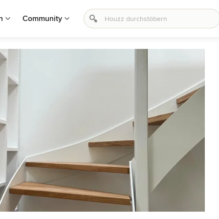
n
Community