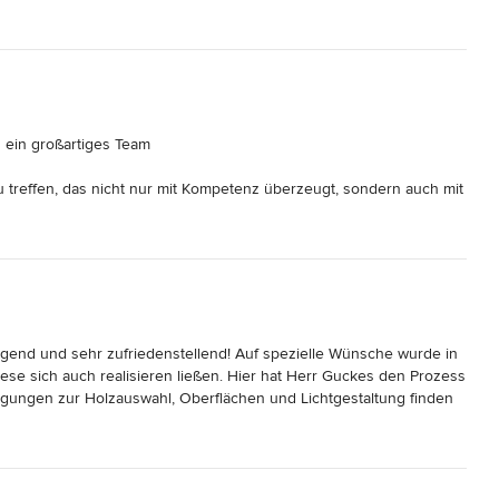
n ein großartiges Team

u treffen, das nicht nur mit Kompetenz überzeugt, sondern auch mit 
individuelle Wünsche. Genau das durften wir erleben – und 
zung wurden unsere Vorstellungen nicht nur verstanden, sondern 
 Kommunikation war stets freundlich, lösungsorientiert und geprägt 
agend und sehr zufriedenstellend! Auf spezielle Wünsche wurde in 
fektion, die man spürt. Jedes Detail sitzt, jede Entscheidung wurde 
se sich auch realisieren ließen. Hier hat Herr Guckes den Prozess 
erfüllt, sondern übertroffen.

nregungen zur Holzauswahl, Oberflächen und Lichtgestaltung finden 
t aus Massivholz und eine Küche bauen lassen und freuen uns 
n. Es war uns eine Freude, dieses Projekt gemeinsam zu realisieren 
n.