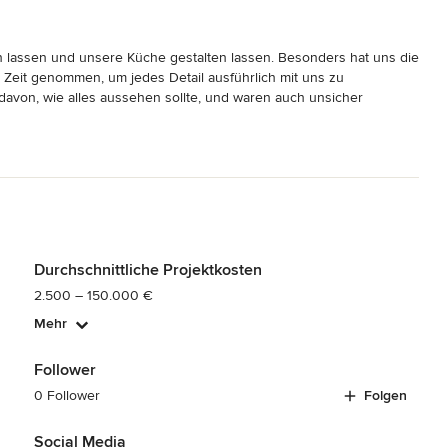
lassen und unsere Küche gestalten lassen. Besonders hat uns die 
 Zeit genommen, um jedes Detail ausführlich mit uns zu 
davon, wie alles aussehen sollte, und waren auch unsicher 
rungen und Zeichnungen, die wir erhalten haben, waren äußerst 
ägen und den Ergebnissen der Arbeiten. Jeden Tag freuen wir uns 
Durchschnittliche Projektkosten
2.500 – 150.000 €
Mehr
Follower
0 Follower
Folgen
Social Media