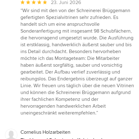
Durchschnittliche
23. Juni 2026
Bewertung:
“Wir sind mit den von der Schreinerei Brüggemann
5
gefertigten Spezialvitrinen sehr zufrieden. Es
von
handelt sich um eine anspruchsvolle
5
Sonderanfertigung mit insgesamt 98 Schubfächern,
Sternen
die hervorragend umgesetzt wurde. Die Ausführung
ist erstklassig, handwerklich äußerst sauber und bis
ins Detail durchdacht. Besonders hervorheben
möchte ich das Montageteam: Die Mitarbeiter
haben äußerst sorgfältig, sauber und vorsichtig
gearbeitet. Der Aufbau verlief zuverlässig und
reibungslos. Das Endergebnis überzeugt auf ganzer
Linie. Wir freuen uns täglich über die neuen Vitrinen
und können die Schreinerei Brüggemann aufgrund
ihrer fachlichen Kompetenz und der
hervorragenden handwerklichen Arbeit
uneingeschränkt weiterempfehlen.”
Cornelius Holzarbeiten