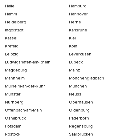
Halle
Hamburg
Hamm
Hannover
Heidelberg
Herne
Ingolstadt
Karlsruhe
Kassel
Kiel
Krefeld
Köln
Leipzig
Leverkusen
Ludwigshafen-am-Rhein
Lübeck
Magdeburg
Mainz
Mannheim
Mönchen­gladbach
Mülheim-an-der-Ruhr
München
Münster
Neuss
Nürnberg
Oberhausen
Offenbach-am-Main
Oldenburg
Osnabrück
Paderborn
Potsdam
Regensburg
Rostock
Saarbrücken