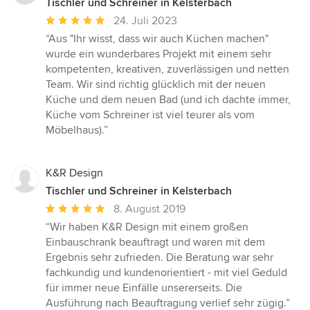
Tischler und Schreiner in Kelsterbach
Durchschnittliche
24. Juli 2023
Bewertung:
“Aus "Ihr wisst, dass wir auch Küchen machen"
5
wurde ein wunderbares Projekt mit einem sehr
von
kompetenten, kreativen, zuverlässigen und netten
5
Team. Wir sind richtig glücklich mit der neuen
Sternen
Küche und dem neuen Bad (und ich dachte immer,
Küche vom Schreiner ist viel teurer als vom
Möbelhaus).”
K&R Design
Tischler und Schreiner in Kelsterbach
Durchschnittliche
8. August 2019
Bewertung:
“Wir haben K&R Design mit einem großen
5
Einbauschrank beauftragt und waren mit dem
von
Ergebnis sehr zufrieden. Die Beratung war sehr
5
fachkundig und kundenorientiert - mit viel Geduld
Sternen
für immer neue Einfälle unsererseits. Die
Ausführung nach Beauftragung verlief sehr zügig.”