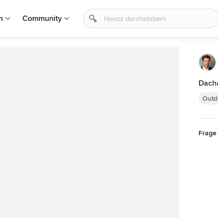
n
Community
Dacha
Outd
Frage 