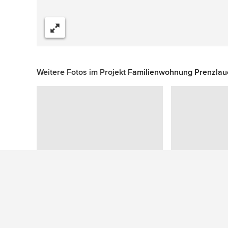
Teilen
Weitere Fotos im Projekt
Familienwohnung Prenzlau
Zu diesem Foto wurden keine Fragen gestellt
Mehr Ideen: Skandinavische Küchen