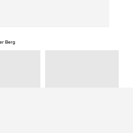
Speichern
er Berg
Sie haben eine Frage zu diesem Foto? Fragen Sie unsere Community.