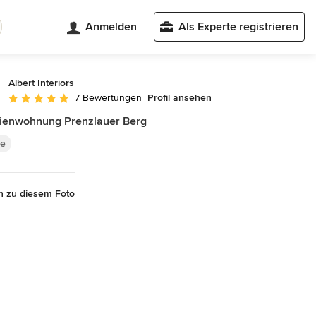
Anmelden
Als Experte registrieren
Albert Interiors
Profil ansehen
7 Bewertungen
Durchschnittliche Bewertung: 5 von 5 Sternen
ienwohnung Prenzlauer Berg
e
n zu diesem Foto