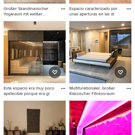
Großer Skandinavischer
Espacio caracterizado por
Yogaraum mit weißer
unas aperturas en las di
Wandfar
Großer Skandinavischer
Kleiner Skandinavischer
Yogaraum mit weißer
Yogaraum mit weißer
Wandfarbe, hellem
Wandfarbe, hellem
Holzboden und beigem
Holzboden, beigem Boden
Boden in Mailand
und gewölbter Decke in
Barcelona
Este espacio era muy poco
Multifunktionaler, Großer
apetecible porque era gr
Klassischer Fitnessraum
Multifunktionaler, Großer
Multifunktionaler, Großer
Fitnessraum mit beigem
Klassischer Fitnessraum mit
Boden in Sonstige
beigem Boden in Frankfurt
am Main