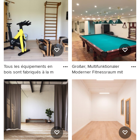
Country Fitnessraum mit
Moderner Fitnessraum mit
hellem Holzboden und
weißer Wandfarbe, braunem
beigem Boden in Sonstige
Holzboden und beigem
Boden in Düsseldorf
Tous les équipements en
Großer, Multifunktionaler
bois sont fabriqués à la m
Moderner Fitnessraum mit
Multifunktionaler, Kleiner
Großer, Multifunktionaler
Nordischer Fitnessraum mit
Moderner Fitnessraum mit
weißer Wandfarbe und
beigem Boden in Nizza
beigem Boden in Bordeaux