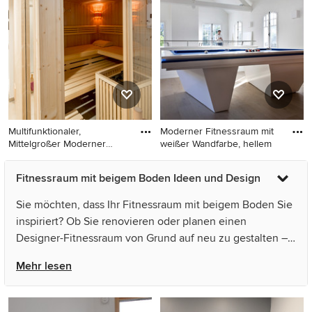
Wandfarbe und beigem
Wandfarbe, hellem
Boden in Bordeaux
Holzboden und beigem
Boden in Mailand
Multifunktionaler,
Moderner Fitnessraum mit
Mittelgroßer Moderner
weißer Wandfarbe, hellem
Fitnessra
Multifunktionaler,
Moderner Fitnessraum mit
Fitnessraum mit beigem Boden Ideen und Design
Mittelgroßer Moderner
weißer Wandfarbe, hellem
Fitnessraum mit weißer
Holzboden, beigem Boden
Sie möchten, dass Ihr Fitnessraum mit beigem Boden Sie
Wandfarbe und beigem
und freigelegten Dachbalken
inspiriert? Ob Sie renovieren oder planen einen
Boden in Düsseldorf
in Paris
Designer-Fitnessraum von Grund auf neu zu gestalten –
Houzz hat 111 Bilder der besten Designer, Inneneinrichter
Mehr lesen
und Architekten dieses Landes, unter anderem von
Olivier Chabaud Architecte - Paris & Luberon und
OLIVENOIRE. Sehen Sie sich Fotos in vielen