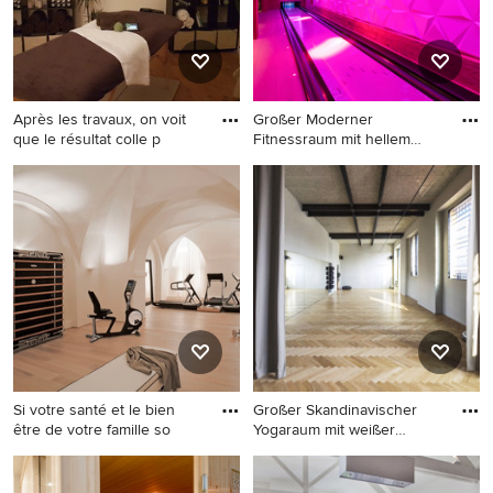
Après les travaux, on voit
Großer Moderner
que le résultat colle p
Fitnessraum mit hellem
Holzboden u
Mittelgroßer Fitnessraum mit
Großer Moderner
weißer Wandfarbe, hellem
Fitnessraum mit hellem
Holzboden und beigem
Holzboden und beigem
Boden in Paris
Boden in Dijon
Si votre santé et le bien
Großer Skandinavischer
être de votre famille so
Yogaraum mit weißer
Wandfar
Multifunktionaler, Großer
Großer Skandinavischer
Fitnessraum mit weißer
Yogaraum mit weißer