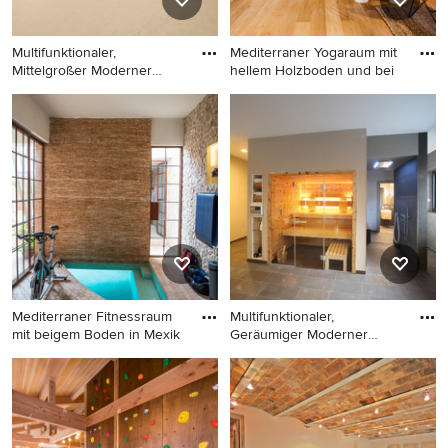
Multifunktionaler,
Mediterraner Yogaraum mit
Mittelgroßer Moderner
hellem Holzboden und bei
Fitnessra
Multifunktionaler,
Mediterraner Yogaraum mit
Mittelgroßer Moderner
hellem Holzboden und
Fitnessraum mit beigem
beigem Boden in Barcelona
Boden in Osaka
Mediterraner Fitnessraum
Multifunktionaler,
mit beigem Boden in Mexik
Geräumiger Moderner
Fitnessraum
Mediterraner Fitnessraum mit
Multifunktionaler,
beigem Boden in Mexiko
Geräumiger Moderner
Stadt
Fitnessraum mit beigem
Boden in München