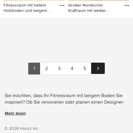
Fitnessraum mit hellem
Großer Nordischer
Holzboden und beigem
Kraftraum mit weißer
Boden
Wandfarbe,
Fitnessraum mit hellem
Großer Nordischer Kraftraum
Holzboden und beigem
mit weißer Wandfarbe,
Boden in Nizza
Vinylboden und beigem
Boden in Bordeaux
1
2
3
4
5
Sie möchten, dass Ihr Fitnessraum mit beigem Boden Sie
inspiriert? Ob Sie renovieren oder planen einen Designer-
Fitnessraum von Grund auf neu zu gestalten – Houzz hat 111
Mehr lesen
Bilder der besten Designer, Inneneinrichter und
Architekten dieses Landes, unter anderem von
OLIVENOIRE und User. Sehen Sie sich Fotos in vielen
© 2026 Houzz Inc.