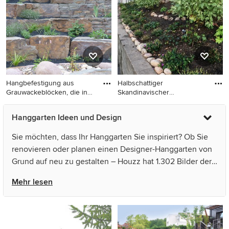
und Betonboden in Stuttgart
Hangbefestigung aus
Halbschattiger
Grauwackeblöcken, die in
Skandinavischer
Trock
Hanggarten in Stock
Großer Landhaus Garten im
Halbschattiger
Hanggarten Ideen und Design
Frühling mit direkter
Skandinavischer Hanggarten
Sonneneinstrahlung und
in Stockholm
Sie möchten, dass Ihr Hanggarten Sie inspiriert? Ob Sie
Natursteinplatten in Köln
renovieren oder planen einen Designer-Hanggarten von
Grund auf neu zu gestalten – Houzz hat 1.302 Bilder der
besten Designer, Inneneinrichter und Architekten dieses
Mehr lesen
Landes, unter anderem von Garten- und Landschaftsbau
Jansen und Arens und Bengtsson Design. Sehen Sie sich
Fotos in vielen verschiedenen Farben und Stilen an –
wenn Sie ein Hanggarten-Design entdeckt haben, das