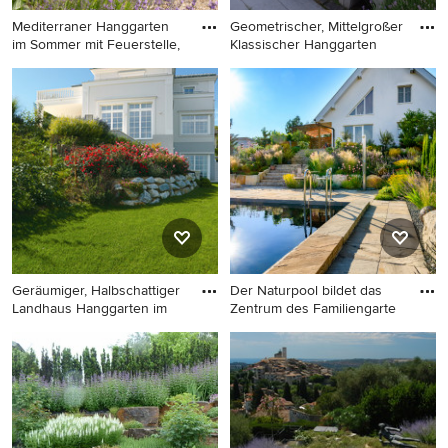
Mediterraner Hanggarten
Geometrischer, Mittelgroßer
im Sommer mit Feuerstelle,
Klassischer Hanggarten
Mediterraner Hanggarten im
Geometrischer, Mittelgroßer
Sommer mit Feuerstelle,
Klassischer Hanggarten im
direkter Sonneneinstrahlung
Sommer mit Blumenbeet und
und Natursteinplatten in
direkter Sonneneinstrahlung
Düsseldorf
in Bonn
Geräumiger, Halbschattiger
Der Naturpool bildet das
Landhaus Hanggarten im
Zentrum des Familiengarte
Geräumiger, Halbschattiger
Mittelgroßer Mediterraner
Landhaus Hanggarten im
Garten im Sommer mit
Sommer mit
direkter Sonneneinstrahlung
Natursteinplatten in Sonstige
und Natursteinplatten in
Sonstige