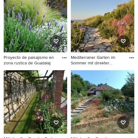
Sonneneinstrahlung und
in Frankfurt am Main
Natursteinplatten in Venedig
Proyecto de paisajismo en
Mediterraner Garten im
zona rustica de Guadalaj
Sommer mit direkter
Sonnene
Großer Uriger Garten im
Mediterraner Garten im
Frühling mit Sichtschutz und
Sommer mit direkter
direkter Sonneneinstrahlung
Sonneneinstrahlung und
in Sonstige
Natursteinplatten in Sonstige