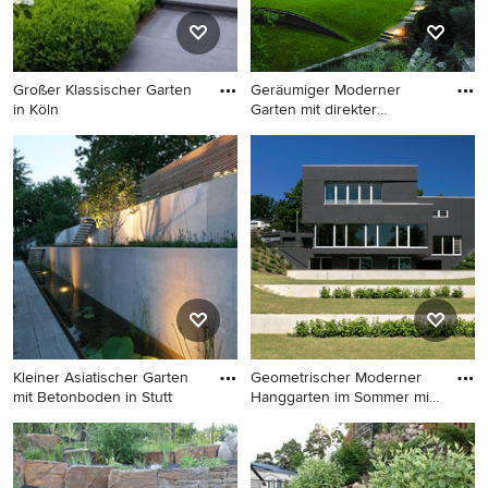
Großer Klassischer Garten
Geräumiger Moderner
in Köln
Garten mit direkter
Sonneneins
Großer Klassischer Garten in
Geräumiger Moderner Garten
Köln
mit direkter
Sonneneinstrahlung und
Natursteinplatten in Berlin
Kleiner Asiatischer Garten
Geometrischer Moderner
mit Betonboden in Stutt
Hanggarten im Sommer mit
di
Kleiner Asiatischer Garten
Geometrischer Moderner
mit Betonboden in Stuttgart
Hanggarten im Sommer mit
direkter Sonneneinstrahlung