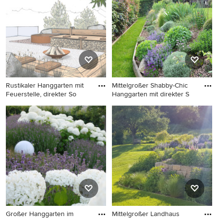
Sie inspiriert, speichern Sie das Foto in einem Ideenbuch
oder kontaktieren Sie den Experten, dessen Design-
Ideen Sie sich auch für Ihr Zuhause vorstellen können.
Entdecken Sie in unserer Fotogalerie schöne
Hanggarten-Ideen und finden Sie heraus, warum Houzz
die beste Erfahrung bietet, wenn es um die Renovierung
oder das Einrichten von Haus und Wohnung geht.
Rustikaler Hanggarten mit
Mittelgroßer Shabby-Chic
Feuerstelle, direkter So
Hanggarten mit direkter S
Rustikaler Hanggarten mit
Mittelgroßer Shabby-Chic
Feuerstelle, direkter
Hanggarten mit direkter
Sonneneinstrahlung und
Sonneneinstrahlung in Paris
Dielen in Sonstige
Großer Hanggarten im
Mittelgroßer Landhaus