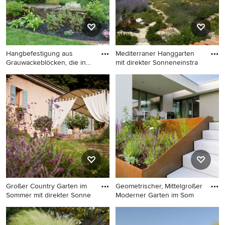
Hangbefestigung aus
Mediterraner Hanggarten
Grauwackeblöcken, die in
mit direkter Sonneneinstra
Trock
Großer Landhausstil Garten
Mediterraner Hanggarten mit
im Sommer mit direkter
direkter Sonneneinstrahlung
Sonneneinstrahlung und
in Nizza
Natursteinplatten in Köln
Großer Country Garten im
Geometrischer, Mittelgroßer
Sommer mit direkter Sonne
Moderner Garten im Som
Großer Country Garten im
Geometrischer, Mittelgroßer
Sommer mit direkter
Moderner Garten im Sommer