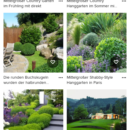
Mittelgroßer Country Garten
Mittelgroßer Country
im Frühling mit direkt
Hanggarten im Sommer mit
Blum
Mittelgroßer Country Garten
Mittelgroßer Country
im Frühling mit direkter
Hanggarten im Sommer mit
Sonneneinstrahlung in Turin
Blumenbeet, direkter
Sonneneinstrahlung und
Mulch in Sonstige
Die runden Buchskugeln
Mittelgroßer Shabby-Style
wurden der halbrunden
Hanggarten in Paris
Form
Hanggarten mit
Mittelgroßer Shabby-Style
Natursteinplatten in Sonstige
Hanggarten in Paris