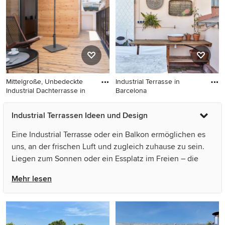
Mittelgroße, Unbedeckte
Industrial Terrasse in
Industrial Dachterrasse in
Barcelona
Mittelgroße, Unbedeckte
Industrial Terrasse in
Industrial Terrassen Ideen und Design
Industrial Dachterrasse in
Barcelona
Sonstige
Eine Industrial Terrasse oder ein Balkon ermöglichen es
uns, an der frischen Luft und zugleich zuhause zu sein.
Liegen zum Sonnen oder ein Essplatz im Freien – die
Ideen, um Industrial Terrassen zu gestalten, sind so
Mehr lesen
vielfältig wie die Möglichkeiten, sie zu nutzen.
Entdecken Sie auf Houzz als Inspiration für Ihre Industrial
Terrassengestaltung Ideen und Bilder aus aller Welt. Vom
Bodenbelag für die Holzterrasse bis zum Sonnenschutz