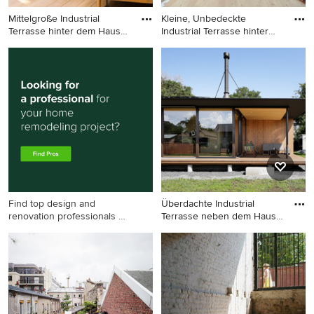
Mittelgroße Industrial
Kleine, Unbedeckte
Terrasse hinter dem Haus
Industrial Terrasse hinter
mi
dem
Mittelgroße Industrial
Kleine, Unbedeckte
Terrasse hinter dem Haus mit
Industrial Terrasse hinter dem
Markisen in Sonstige
Haus in Barcelona
Find top design and
Überdachte Industrial
renovation professionals on
Terrasse neben dem Haus
Houzz
in S
Überdachte Industrial
Terrasse neben dem Haus in
Sonstige