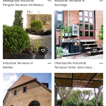
Mittelgroße Industrial
Industrial Terrasse in
Pergola Terrasse mit Beleuc
Sonstige
Mittelgroße Industrial
Industrial Terrasse in
Pergola Terrasse mit
Sonstige
Beleuchtung und
Holzgeländer in Madrid
Industrial Terrasse in
Überdachte Industrial
Nantes
Terrasse hinter dem Haus
mit
Industrial Terrasse in Nantes
Überdachte Industrial
Terrasse hinter dem Haus mit
Outdoor-Küche in
Kopenhagen