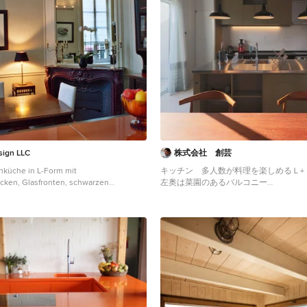
sign LLC
株式会社 創芸
nküche in L-Form mit
キッチン 多人数が料理を楽し
ken, Glasfronten, schwarzen
左奥は菜園のあるバルコニー
ralwerkstoff-Arbeitsplatte,
Geschlossene, Große Moderne Küche 
 in Orange, Rückwand aus Stein,
Unterbauwaschbecken, Kassettenfronte
aus Edelstahl, braunem Holzboden,
Schränken, Edelstahl-Arbeitsplatte, K
chwarzem Boden und oranger
Grün, Glasrückwand, Elektrogeräten mi
 Sonstige
Vinylboden, Kücheninsel, beigem Bode
Arbeitsplatte in Sonstige