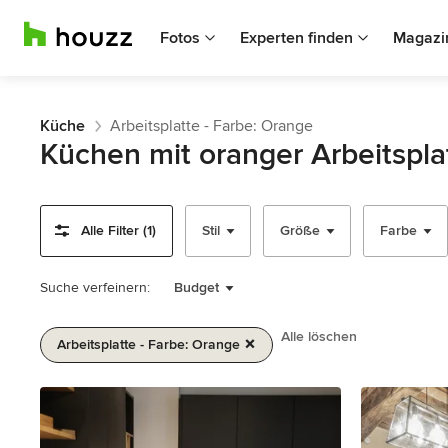
Fotos
Experten finden
Magazi
Küche
Arbeitsplatte - Farbe: Orange
Küchen mit oranger Arbeitspla
Alle Filter (1)
Stil
Größe
Farbe
Suche verfeinern:
Budget
Alle löschen
Arbeitsplatte - Farbe: Orange
1
von
2