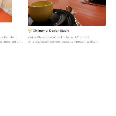
CM Interior Design Studio
e l'existant.
Kleine Klassische Wohnküche in U-Form mit
s intégrant une
Unterbauwaschbecken, Kassettenfronten, weißen
reau distincts.
Schränken, Quarzwerkstein-Arbeitsplatte,
lumière à cet
Küchengeräten aus Edelstahl, Terrazzo-Boden,
lumière directe.
Halbinsel, buntem Boden und oranger Arbeitsplatte in
Malaga