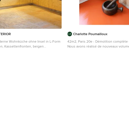
TERIOR
Charlotte Poumailloux
derne Wohnküche ohne Insel in L-Form
42m2, Paris 20e - Démolition complète d
n, Kassettenfronten, beigen
Nous avons réalisé de nouveaux volume
itsplatte aus Holz, Küchenrückwand in
chambre, un salon, une cuisine et un bu
 aus Stein, Küchengeräten aus
L'objectif premier était d'apporter de la 
ksteinboden, beigem Boden und oranger
appartement qui était très vieillot sans 