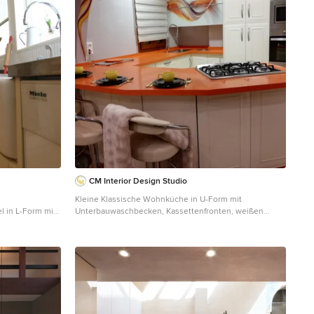
CM Interior Design Studio
Kleine Klassische Wohnküche in U-Form mit
l in L-Form mit
Unterbauwaschbecken, Kassettenfronten, weißen
nkfronten,
Schränken, Quarzwerkstein-Arbeitsplatte,
atte, weißen
Küchengeräten aus Edelstahl, Terrazzo-Boden,
te in Osaka
Halbinsel, buntem Boden und oranger Arbeitsplatte in
Malaga