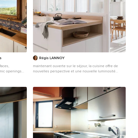
s
Régis LANNOY
faces,
maintenant ouverte sur le séjour, la cuisine offre de
amic openings
nouvelles perspective et une nouvelle luminosité
inspired by
Geschlossene, Einzeilige, Mittelgroße Skandinavische
om cabinetry,
Küche mit flächenbündigen Schrankfronten, Marmor-
 materials
Arbeitsplatte, Keramikboden, Kücheninsel und oranger
ion with the
Arbeitsplatte in Lyon
ght and sea
hitectural
implicity,
l design.