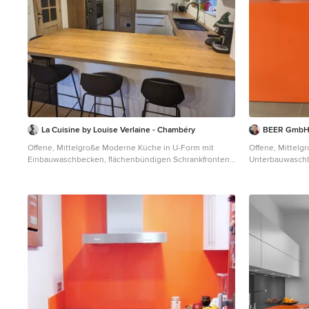
La Cuisine by Louise Verlaine - Chambéry
BEER GmbH
Offene, Mittelgroße Moderne Küche in U-Form mit
Offene, Mittelg
Einbauwaschbecken, flächenbündigen Schrankfronten,
Unterbauwaschb
weißen Schränken, Arbeitsplatte aus Holz,
Schrankfronten,
Küchengeräten aus Edelstahl, braunem Holzboden und
Mineralwerkstof
oranger Arbeitsplatte in Sonstige
Elektrogeräten
Arbeitsplatte i