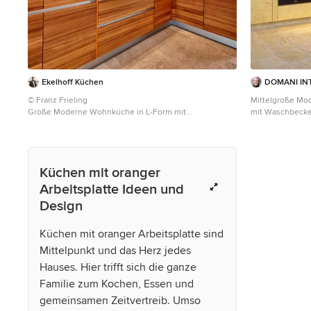
Ekelhoff Küchen
DOMANI IN
© Franz Frieling
Mittelgroße Mo
Große Moderne Wohnküche in L-Form mit
mit Waschbecke
Unterbauwaschbecken, flächenbündigen
Schränken, Arbe
Schrankfronten, hellbraunen Holzschränken,
Weiß, Rückwand
Glasrückwand, Küchengeräten aus Edelstahl,
Edelstahl, Bac
Mineralwerkstoff-Arbeitsplatte, Küchenrückwand in
Arbeitsplatte
Küchen mit oranger
Weiß, Halbinsel, Betonboden und oranger Arbeitsplatte
in Sonstige
Arbeitsplatte Ideen und
Design
Küchen mit oranger Arbeitsplatte sind
Mittelpunkt und das Herz jedes
Hauses. Hier trifft sich die ganze
Familie zum Kochen, Essen und
gemeinsamen Zeitvertreib. Umso