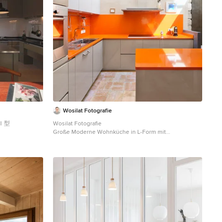
Wosilat Fotografie
めるＬ+Ｉ型
Wosilat Fotografie
Große Moderne Wohnküche in L-Form mit
mit
Einbauwaschbecken, flächenbündigen Schrankfronten,
n, grauen
grauen Schränken, Küchenrückwand in Orange,
üchenrückwand in
Küchengeräten aus Edelstahl, Kücheninsel,
t Frontblende,
Terrakottaboden und oranger Arbeitsplatte in Stuttgart
n und oranger