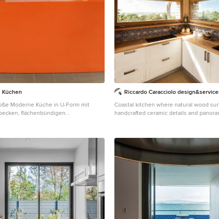
 Küchen
Riccardo Caracciolo design&service
roße Moderne Küche in U-Form mit
Coastal kitchen where natural wood sur
ecken, flächenbündigen
handcrafted ceramic details and panor
 orangefarbenen Schränken,
create a warm and relaxed atmosphere 
f-Arbeitsplatte, schwarzen
Mediterranean seaside living. The cust
, grauem Boden und oranger
integrated layout and carefully selected
n München
enhance both functionality and connect
surrounding landscape, while natural li
views become an integral part of the arc
experience. A refined balance between s
craftsmanship and contemporary coasta