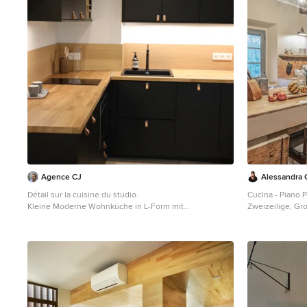
Agence CJ
Alessandra C
Détail sur la cuisine du studio.
Cucina - Piano 
Kleine Moderne Wohnküche in L-Form mit
Zweizeilige, Gr
Waschbecken, Kassettenfronten, schwarzen
Landhausspüle, 
Schränken, Arbeitsplatte aus Holz, Küchenrückwand in
Look, Arbeitspl
Orange, Rückwand aus Holz, Elektrogeräten mit
Edelstahl, Back
Frontblende, hellem Holzboden, beigem Boden,
Boden, oranger 
oranger Arbeitsplatte und freigelegten Dachbalken in
Dachbalken in F
Paris