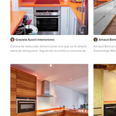
Graciela Ausiró Interiorismo
Arnaud Bert
Cocina de reducidas dimensiones a la que se le añadió
Arnaud Bertran
barra de desayunos. Siguiendo la estética colorista de
Zweizeilige Mod
la vivienda.
Unterbauwaschb
Geschlossene, Kleine Moderne Küche in L-Form mit
Schrankfronten,
Waschbecken, weißen Schränken, Quarzwerkstein-
Küchenrückwand
Arbeitsplatte, Küchenrückwand in Orange, Rückwand
Küchengeräten 
aus Quarzwerkstein, Küchengeräten aus Edelstahl,
oranger Arbeits
Schieferboden, grauem Boden und oranger
Arbeitsplatte in Barcelona