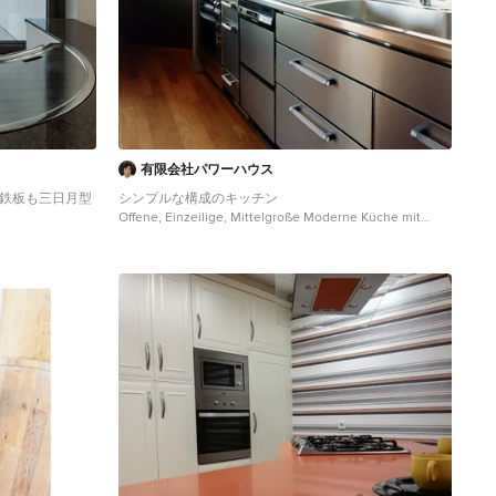
有限会社パワーハウス
ー 鉄板も三日月型
シンプルな構成のキッチン
Offene, Einzeilige, Mittelgroße Moderne Küche mit
t offenen
Waschbecken, flächenbündigen Schrankfronten,
enrückwand in
Edelstahlfronten, Granit-Arbeitsplatte, Küchenrückwand
insel, beigem
in Grau, Glasrückwand, bunten Elektrogeräten,
okohama
Kücheninsel, braunem Boden und oranger
Arbeitsplatte in Tokio