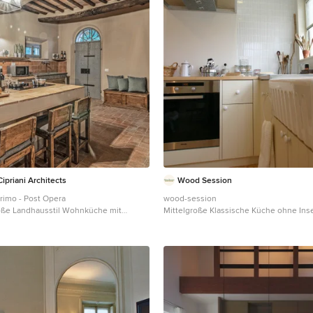
ipriani Architects
Wood Session
Primo - Post Opera
wood-session
oße Landhausstil Wohnküche mit
Mittelgroße Klassische Küche ohne Inse
Kassettenfronten, Schränken im Used-
Landhausspüle, flächenbündigen Schra
atte aus Fliesen, Küchengeräten aus
weißen Schränken, Edelstahl-Arbeitspl
steinboden, Kücheninsel, orangem
Elektrogeräten und oranger Arbeitsplat
Arbeitsplatte und freigelegten
lorenz