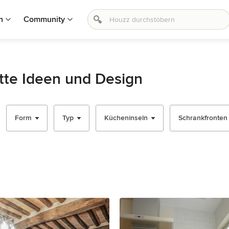
n
Community
tte Ideen und Design
Form
Typ
Kücheninseln
Schrankfronten -