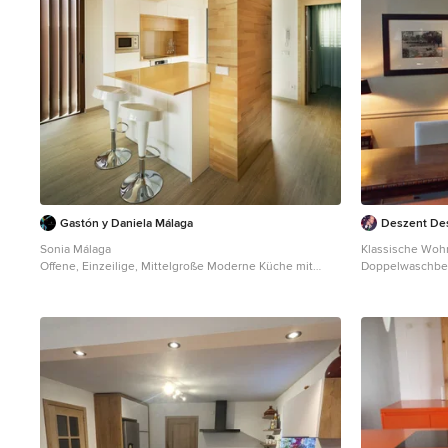
Gastón y Daniela Málaga
Deszent De
Sonia Málaga
Klassische Woh
Offene, Einzeilige, Mittelgroße Moderne Küche mit
Doppelwaschbec
flächenbündigen Schrankfronten, weißen Schränken,
Schränken, Mine
braunem Holzboden, Halbinsel und oranger
Küchenrückwand
Arbeitsplatte in Malaga
Küchengeräten 
Kücheninsel, s
Arbeitsplatte in