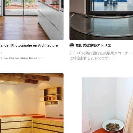
rande I Photographe en Architecture
冨田秀雄建築アトリエ
de
ﾀﾞｲﾆﾝｸﾞの隣に設けた鉄板焼きコーナ
erne Küche ohne Insel mit
に特注製作したものです。
ecken, flächenbündigen
Offene, Mittelgroße Küche in U-Form mi
 weißen Schränken, Glas-Arbeitsplatte,
Schränken, Granit-Arbeitsplatte, Küch
 in Grau, Glasrückwand,
Beige, Porzellan-Bodenfliesen, Küchen
aus Edelstahl, braunem Holzboden und
Boden und oranger Arbeitsplatte in Y
platte in Bordeaux