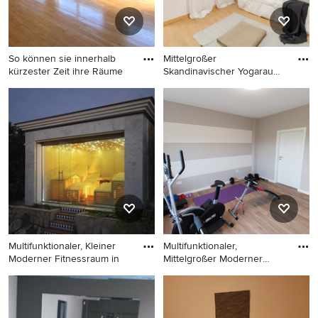
So können sie innerhalb
Mittelgroßer
kürzester Zeit ihre Räume
Skandinavischer Yogaraum
mit weißer W
Kleiner, Multifunktionaler
Mittelgroßer Skandinavischer
Mediterraner Fitnessraum mit
Yogaraum mit weißer
weißer Wandfarbe, braunem
Wandfarbe und braunem
Holzboden und braunem
Boden in Sonstige
Boden in Sonstige
Multifunktionaler, Kleiner
Multifunktionaler,
Moderner Fitnessraum in
Mittelgroßer Moderner
Fitnessra
Multifunktionaler, Kleiner
Multifunktionaler,
Moderner Fitnessraum in
Mittelgroßer Moderner
Barcelona
Fitnessraum mit Vinylboden