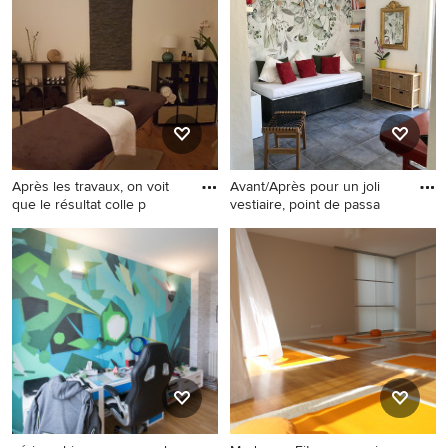
grauer Wandfarbe,
Wandfarbe, hellem
Betonboden und grauem
Holzboden und beigem
Boden in Tokio
Boden in Mailand
Après les travaux, on voit
Avant/Après pour un joli
que le résultat colle p
vestiaire, point de passa
Mittelgroßer Fitnessraum mit
Kleiner Asiatischer Yogaraum
weißer Wandfarbe, hellem
in Toulouse
Holzboden und beigem
Boden in Paris