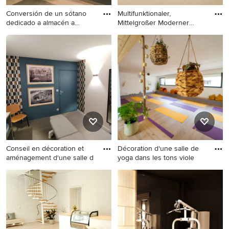
Conversión de un sótano
Multifunktionaler,
dedicado a almacén a
Mittelgroßer Moderner
gimna
Fitnessra
Multifunktionaler, Kleiner
Multifunktionaler,
Industrial Fitnessraum mit
Mittelgroßer Moderner
grauer Wandfarbe und
Fitnessraum mit beigem
grauem Boden in Barcelona
Boden in Osaka
Conseil en décoration et
Décoration d'une salle de
aménagement d'une salle d
yoga dans les tons viole
Multifunktionaler,
Mittelgroßer Yogaraum mit
Mittelgroßer Uriger
weißer Wandfarbe, hellem
Fitnessraum mit blauer
Holzboden und braunem
Wandfarbe, Vinylboden und
Boden in Grenoble
grauem Boden in Rennes