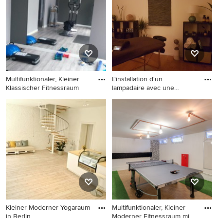
und braunem Boden in
Bremen
Multifunktionaler, Kleiner
L'installation d'un
Klassischer Fitnessraum
lampadaire avec une
ampoule pe
Multifunktionaler, Kleiner
Mittelgroßer Fitnessraum mit
Klassischer Fitnessraum mit
weißer Wandfarbe, hellem
grauer Wandfarbe in Madrid
Holzboden und beigem
Boden in Paris
Kleiner Moderner Yogaraum
Multifunktionaler, Kleiner
in Berlin
Moderner Fitnessraum mi