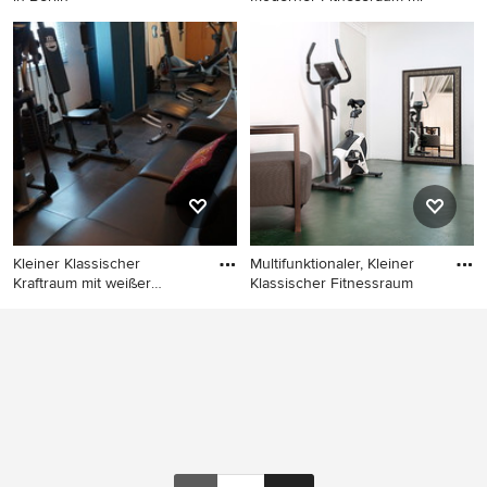
Kleiner Moderner Yogaraum
Multifunktionaler, Kleiner
in Berlin
Moderner Fitnessraum mit
weißer Wandfarbe und
braunem Holzboden in Paris
Kleiner Klassischer
Multifunktionaler, Kleiner
Kraftraum mit weißer
Klassischer Fitnessraum
Wandfarbe
Kleiner Klassischer Kraftraum
Multifunktionaler, Kleiner
mit weißer Wandfarbe in
Klassischer Fitnessraum mit
Barcelona
weißer Wandfarbe in
Valencia