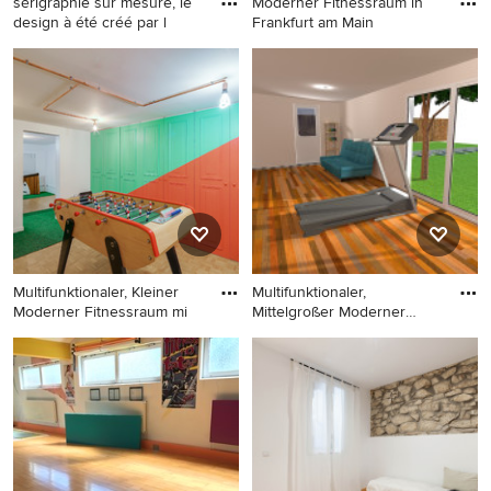
sérigraphie sur mesure, le
Moderner Fitnessraum in
design à été créé par l
Frankfurt am Main
Multifunktionaler, Kleiner
Moderner Fitnessraum in
Moderner Fitnessraum in
Frankfurt am Main
Paris
Multifunktionaler, Kleiner
Multifunktionaler,
Moderner Fitnessraum mi
Mittelgroßer Moderner
Fitnessra
Multifunktionaler, Kleiner
Multifunktionaler,
Moderner Fitnessraum mit
Mittelgroßer Moderner
roter Wandfarbe und
Fitnessraum in Paris
braunem Holzboden in Paris