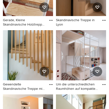
Gerade, Kleine
Skandinavische Treppe in
Skandinavische Holztreppe
Lyon
mit Stahl
Gerade, Kleine
Skandinavische Treppe in
Skandinavische Holztreppe
Lyon
mit Stahlgeländer in
Grenoble
Gewendelte
Um die unterschiedlichen
Skandinavische Treppe mit
Raumhöhen auf kompaktem
Beton-Setzstu
R
Gewendelte Skandinavische
Skandinavische Holztreppe
Treppe mit Beton-Setzstufen
in U-Form mit Holz-
in Lyon
Setzstufen und