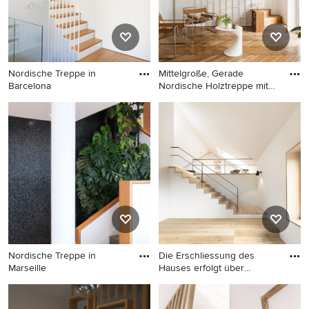
Nordische Treppe in
Mittelgroße, Gerade
Barcelona
Nordische Holztreppe mit
offen
Nordische Treppe in
Mittelgroße, Gerade
Barcelona
Nordische Holztreppe mit
offenen Setzstufen in Paris
Nordische Treppe in
Die Erschliessung des
Marseille
Hauses erfolgt über
verschie
Nordische Treppe in
Große Nordische Treppe in
Marseille
München