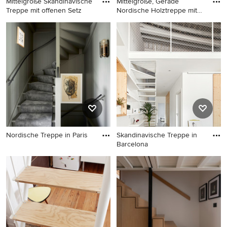
Mittelgroße Skandinavische
Mittelgroße, Gerade
Treppe mit offenen Setz
Nordische Holztreppe mit
offen
Mittelgroße Skandinavische
Mittelgroße, Gerade
Treppe mit offenen
Nordische Holztreppe mit
Setzstufen in Stockholm
offenen Setzstufen in
Rennes
Nordische Treppe in Paris
Skandinavische Treppe in
Barcelona
Nordische Treppe in Paris
Skandinavische Treppe in
Barcelona