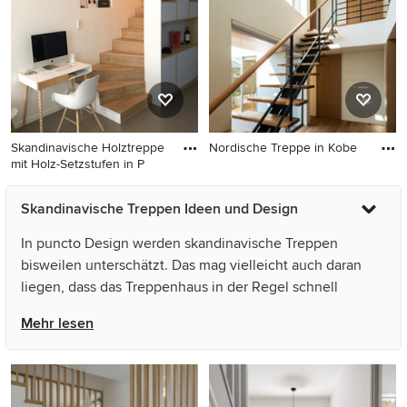
Stahlgeländer in München
Skandinavische Holztreppe
Nordische Treppe in Kobe
mit Holz-Setzstufen in P
Nordische Treppe in Kobe
Skandinavische Holztreppe
Skandinavische Treppen Ideen und Design
mit Holz-Setzstufen in Paris
In puncto Design werden skandinavische Treppen
bisweilen unterschätzt. Das mag vielleicht auch daran
liegen, dass das Treppenhaus in der Regel schnell
durchquert wird. Dabei gibt es von den Treppenstufen
Mehr lesen
über die Wangen, von der Brüstung bis zum Geländer
oder der Beleuchtung unzählige Möglichkeiten, um eine
schöne nordische Treppe zu gestalten. Bei einer offenen
Treppe bildet das Design der Stufen und Geländer ein