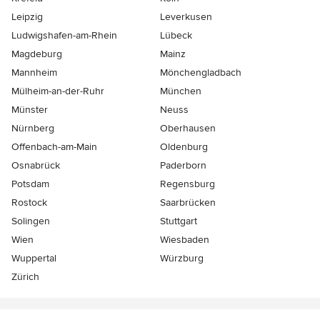
Leipzig
Leverkusen
Ludwigshafen-am-Rhein
Lübeck
Magdeburg
Mainz
Mannheim
Mönchen­gladbach
Mülheim-an-der-Ruhr
München
Münster
Neuss
Nürnberg
Oberhausen
Offenbach-am-Main
Oldenburg
Osnabrück
Paderborn
Potsdam
Regensburg
Rostock
Saarbrücken
Solingen
Stuttgart
Wien
Wiesbaden
Wuppertal
Würzburg
Zürich