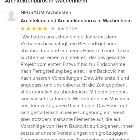
Architektenbüros in Wachenheim
NEURAUM Architekten
Architekten und Architektenbüros in Wachenheim
Durchschnittliche
6. Juli 2026
Bewertung:
“Wir hatten uns schon einige Jahre mit dem
5
Vorhaben beschäftigt, ein Bestandsgebäude
von
abzubrechen und ein neues Haus zu bauen. Dazu
5
suchten wir einen Architekten, der das gesamte
Sternen
Projekt vom ersten Entwurf bis zur Endabnahme
nach Fertigstellung begleitet. Herr Backovic hat
nach unseren Vorstellungen Entwürfe erstellt und
angepasst und uns dabei auch die Zeit gegeben,
alles gründlich zu überdenken. Mit dem Ergebnis
sind wir sehr zufrieden. Wir konnten das Maximum
aus dem verfügbaren Raum holen. Das Haus fügt
sich gestalterisch in seine Umgebung ein, weist
aber trotzdem markante Elemente auf, die auf
Vorschläge von Herrn Backovic zurückgehen. Innen
setzte er unsere Vorstellungen von großzügigem