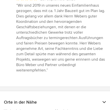
Bewertung:
“Wir sind 2019 in unseres neues Einfamilienhaus
5
gezogen, dass mit ca. 1 Jahr Bauzeit gut im Plan lag.
von
Dies gelang vor allem dank Herrn Webers guter
5
Koordination und den hervorragenden
Sternen
Geschäftsbeziehungen, mit denen er die
unterschiedlichen Gewerke trotz voller
Auftragsbücher zu termingerechten Ausführungen
und fairen Preisen bewegen konnte. Herr Webers
angenehme Art, seine Fachkenntnis und die Liebe
zum Detail spürte man während des gesamten
Projekts, weswegen wir uns gerne erinnern und das
Büro Weber und Partner unbedingt
weiterempfehlen.”
Orte in der Nähe