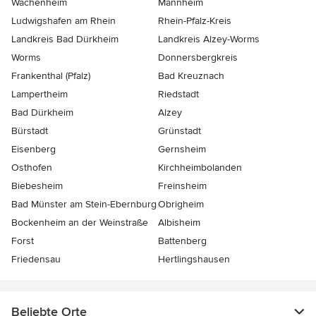
Wachenheim
Mannheim
Ludwigshafen am Rhein
Rhein-Pfalz-Kreis
Landkreis Bad Dürkheim
Landkreis Alzey-Worms
Worms
Donnersbergkreis
Frankenthal (Pfalz)
Bad Kreuznach
Lampertheim
Riedstadt
Bad Dürkheim
Alzey
Bürstadt
Grünstadt
Eisenberg
Gernsheim
Osthofen
Kirchheimbolanden
Biebesheim
Freinsheim
Bad Münster am Stein-Ebernburg
Obrigheim
Bockenheim an der Weinstraße
Albisheim
Forst
Battenberg
Friedensau
Hertlingshausen
Beliebte Orte