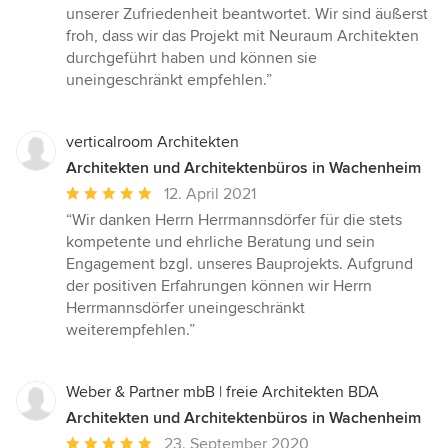
unserer Zufriedenheit beantwortet. Wir sind äußerst
froh, dass wir das Projekt mit Neuraum Architekten
durchgeführt haben und können sie
uneingeschränkt empfehlen.”
verticalroom Architekten
Architekten und Architektenbüros in Wachenheim
Durchschnittliche
12. April 2021
Bewertung:
“Wir danken Herrn Herrmannsdörfer für die stets
5
kompetente und ehrliche Beratung und sein
von
Engagement bzgl. unseres Bauprojekts. Aufgrund
5
der positiven Erfahrungen können wir Herrn
Sternen
Herrmannsdörfer uneingeschränkt
weiterempfehlen.”
Weber & Partner mbB | freie Architekten BDA
Architekten und Architektenbüros in Wachenheim
Durchschnittliche
23. September 2020