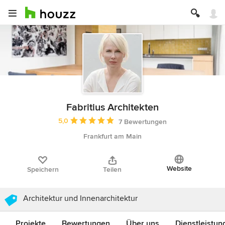
Fabritius Architekten
Durchschnittliche Bewertung: 5 von 5 Sternen
5,0
7 Bewertungen
Frankfurt am Main
Website
Speichern
Teilen
Architektur und Innenarchitektur
Projekte
Bewertungen
Über uns
Dienstleistun