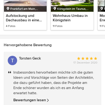
Frankfurt am Main,
Königstein im Taunus,
Hessen
Hessen
Aufstockung und
Wohnhaus-Umbau in
Mo
Dachausbau in einem
Königstein
Erw
Gründerzeithaus
Gr
4 Fotos
11 Fotos
11 F
Hervorgehobene Bewertung
Torsten Geck
Durchschnittlich
17. Dezember 2020
Bewertung:
5
Insbesonders hervorheben möchte ich die guten
von
Ideen und Vorschläge von Seiten der Architektin,
5
die dazu geführt haben, dass die Projekte am
Sternen
Ende schöner wurden als ich es am Anfang
erwartet hatte.
Bewertungen lesen