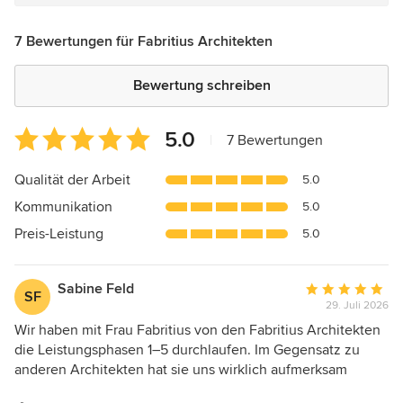
7 Bewertungen für Fabritius Architekten
Bewertung schreiben
Durchschnittliche
5.0
|
7 Bewertungen
Bewertung:
5
Qualität der Arbeit
5.0
von
Kommunikation
5.0
5
Sternen
Preis-Leistung
5.0
Sabine Feld
Durchschnittlic
SF
29. Juli 2026
Bewertung:
5
Wir haben mit Frau Fabritius von den Fabritius Architekten
von
die Leistungsphasen 1–5 durchlaufen. Im Gegensatz zu
5
anderen Architekten hat sie uns wirklich aufmerksam
Sternen
zugehört und ist auf unsere Bedürfnisse und Wünsche voll