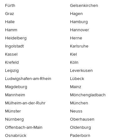
Fürth
Gelsenkirchen
Graz
Hagen
Halle
Hamburg
Hamm
Hannover
Heidelberg
Herne
Ingolstadt
Karlsruhe
Kassel
Kiel
Krefeld
Köln
Leipzig
Leverkusen
Ludwigshafen-am-Rhein
Lübeck
Magdeburg
Mainz
Mannheim
Mönchen­gladbach
Mülheim-an-der-Ruhr
München
Münster
Neuss
Nürnberg
Oberhausen
Offenbach-am-Main
Oldenburg
Osnabrück
Paderborn