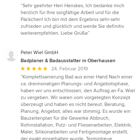
Bewertung:
“Sehr geehrter Herr Henskes, Ich bedanke mich
5
herzlich für Ihre sorgfältige Arbeit und für die
von
Päckchen! Ich bin mit dem Ergebnis sehr-sehr
5
zufrieden und glücklich und werde Sie definitiv
Sternen
weiterempfehlen. Liebe Grüße”
Peter Wiel GmbH
Badplaner & Badausstatter in Oberhausen
Durchschnittliche
24. Februar 2019
Bewertung:
“Komplettsanierung Bad aus einer Hand Nach einer
5
ca. dreimonatigen Planungs- und Angebotsphase,
von
haben wir uns entschlossen, den Auftrag an Fa. Wiel
5
zu vergeben. Wir waren vom vorgelegten Konzept
Sternen
überzeugt und haben es nicht bereut. Beratung,
Planung, Angebot, alles war stimmig. Es wurde ein
Bauzeitenplan für die Gewerke Abbruch,
Rohinstallation, Putz- und Fliesenarbeiten, Elektrik,
Maler, Silikonarbeiten und Fertigmontage erstellt,
der exakt eingehalten wurde. Termintreue,