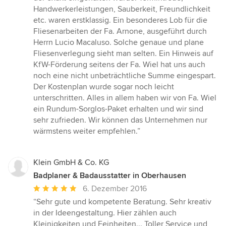
Handwerkerleistungen, Sauberkeit, Freundlichkeit
etc. waren erstklassig. Ein besonderes Lob für die
Fliesenarbeiten der Fa. Arnone, ausgeführt durch
Herrn Lucio Macaluso. Solche genaue und plane
Fliesenverlegung sieht man selten. Ein Hinweis auf
KfW-Förderung seitens der Fa. Wiel hat uns auch
noch eine nicht unbeträchtliche Summe eingespart.
Der Kostenplan wurde sogar noch leicht
unterschritten. Alles in allem haben wir von Fa. Wiel
ein Rundum-Sorglos-Paket erhalten und wir sind
sehr zufrieden. Wir können das Unternehmen nur
wärmstens weiter empfehlen.”
Klein GmbH & Co. KG
Badplaner & Badausstatter in Oberhausen
Durchschnittliche
6. Dezember 2016
Bewertung:
“Sehr gute und kompetente Beratung. Sehr kreativ
5
in der Ideengestaltung. Hier zählen auch
von
Kleinigkeiten und Feinheiten... Toller Service und