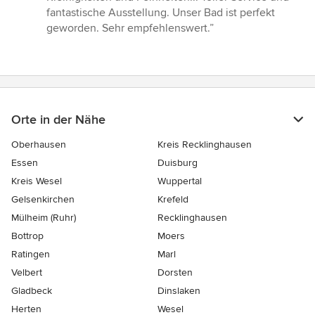
5
fantastische Ausstellung. Unser Bad ist perfekt
Sternen
geworden. Sehr empfehlenswert.”
Orte in der Nähe
Oberhausen
Kreis Recklinghausen
Essen
Duisburg
Kreis Wesel
Wuppertal
Gelsenkirchen
Krefeld
Mülheim (Ruhr)
Recklinghausen
Bottrop
Moers
Ratingen
Marl
Velbert
Dorsten
Gladbeck
Dinslaken
Herten
Wesel