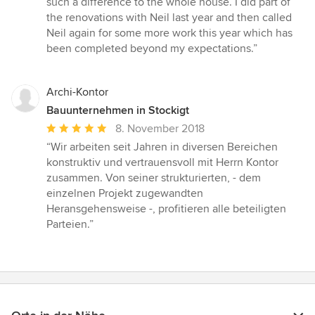
such a difference to the whole house. I did part of
the renovations with Neil last year and then called
Neil again for some more work this year which has
been completed beyond my expectations.”
Archi-Kontor
Bauunternehmen in Stockigt
Durchschnittliche
8. November 2018
Bewertung:
“Wir arbeiten seit Jahren in diversen Bereichen
5
konstruktiv und vertrauensvoll mit Herrn Kontor
von
zusammen. Von seiner strukturierten, - dem
5
einzelnen Projekt zugewandten
Sternen
Heransgehensweise -, profitieren alle beteiligten
Parteien.”