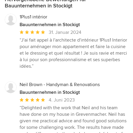
Bauunternehmen in Stockigt
1Plus1 intérior
Bauunternehmen in Stockigt
Durchschnittliche
31. Januar 2024
Bewertung:
“J'ai fait appel à l'architecte d'intérieur 1Plus1 Interior
5
pour aménager mon appartement et faire la cuisine
von
et le dressing et quel résultat ! Je suis ravie et merci
5
à lui pour son professionnalisme et ses superbes
Sternen
idées.”
Neil Brown - Handyman & Renovations
Bauunternehmen in Stockigt
Durchschnittliche
4. Juni 2023
Bewertung:
“Delighted with the work that Neil and his team
5
have done on my house in Grevenmacher. Neil has
von
given me practical advice and found good solutions
5
for some challenging work. The results have made
Sternen