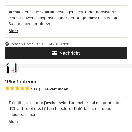
Architektonische Qualität bestätigen sich in der Konsistenz
eines Bauwerks langfristig, über den Augenblick hinaus. Die
Suche nach der überze...
Mehr
Johann-Enen-Str. 12, 54296 Trier
Nachricht
1Plus1 intérior
Durchschnittliche Bewertung: 5 von 5 Sternen
5,0
(3 Bewertungen)
Très tôt, j’ai su que j’avais envie d’un métier qui me permette
d’être libre et créatif. L’architecture d’intérieur s’est donc
imposée à moi n...
Mehr