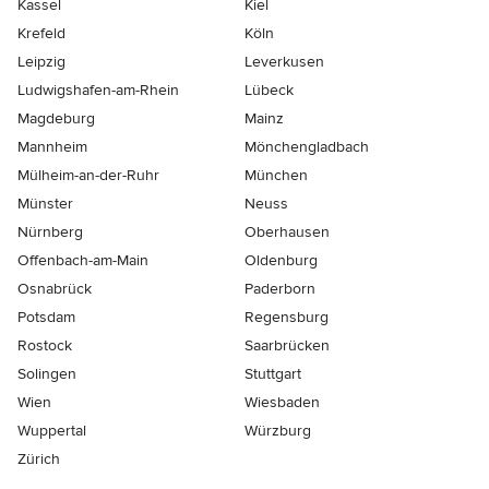
Kassel
Kiel
Krefeld
Köln
Leipzig
Leverkusen
Ludwigshafen-am-Rhein
Lübeck
Magdeburg
Mainz
Mannheim
Mönchen­gladbach
Mülheim-an-der-Ruhr
München
Münster
Neuss
Nürnberg
Oberhausen
Offenbach-am-Main
Oldenburg
Osnabrück
Paderborn
Potsdam
Regensburg
Rostock
Saarbrücken
Solingen
Stuttgart
Wien
Wiesbaden
Wuppertal
Würzburg
Zürich