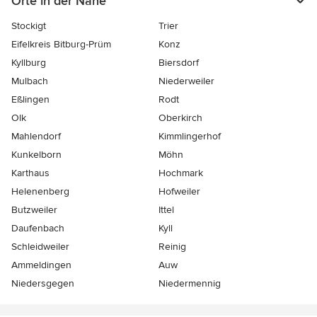
Orte in der Nähe
Stockigt
Trier
Eifelkreis Bitburg-Prüm
Konz
Kyllburg
Biersdorf
Mulbach
Niederweiler
Eßlingen
Rodt
Olk
Oberkirch
Mahlendorf
Kimmlingerhof
Kunkelborn
Möhn
Karthaus
Hochmark
Helenenberg
Hofweiler
Butzweiler
Ittel
Daufenbach
Kyll
Schleidweiler
Reinig
Ammeldingen
Auw
Niedersgegen
Niedermennig