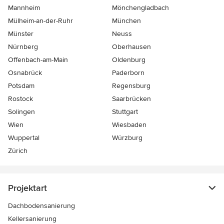
Mannheim
Mönchen­gladbach
Mülheim-an-der-Ruhr
München
Münster
Neuss
Nürnberg
Oberhausen
Offenbach-am-Main
Oldenburg
Osnabrück
Paderborn
Potsdam
Regensburg
Rostock
Saarbrücken
Solingen
Stuttgart
Wien
Wiesbaden
Wuppertal
Würzburg
Zürich
Projektart
Dachbodensanierung
Kellersanierung