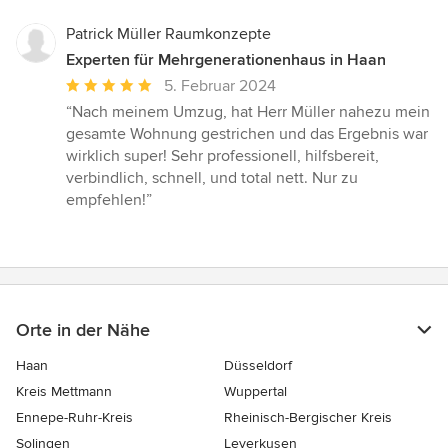
Patrick Müller Raumkonzepte
Experten für Mehrgenerationenhaus in Haan
Durchschnittliche
5. Februar 2024
Bewertung:
“Nach meinem Umzug, hat Herr Müller nahezu mein
5
gesamte Wohnung gestrichen und das Ergebnis war
von
wirklich super! Sehr professionell, hilfsbereit,
5
verbindlich, schnell, und total nett. Nur zu
Sternen
empfehlen!”
Orte in der Nähe
Haan
Düsseldorf
Kreis Mettmann
Wuppertal
Ennepe-Ruhr-Kreis
Rheinisch-Bergischer Kreis
Solingen
Leverkusen