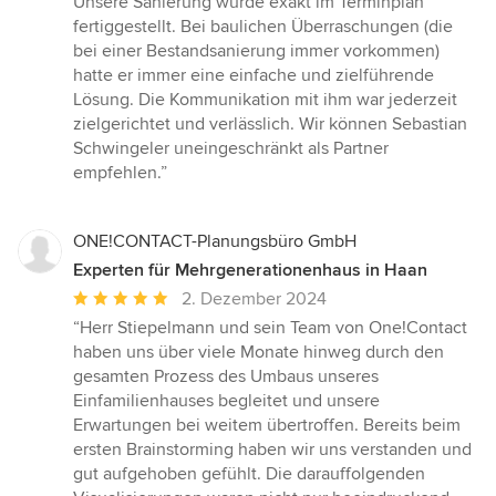
Unsere Sanierung wurde exakt im Terminplan
fertiggestellt. Bei baulichen Überraschungen (die
bei einer Bestandsanierung immer vorkommen)
hatte er immer eine einfache und zielführende
Lösung. Die Kommunikation mit ihm war jederzeit
zielgerichtet und verlässlich. Wir können Sebastian
Schwingeler uneingeschränkt als Partner
empfehlen.”
ONE!CONTACT-Planungsbüro GmbH
Experten für Mehrgenerationenhaus in Haan
Durchschnittliche
2. Dezember 2024
Bewertung:
“Herr Stiepelmann und sein Team von One!Contact
5
haben uns über viele Monate hinweg durch den
von
gesamten Prozess des Umbaus unseres
5
Einfamilienhauses begleitet und unsere
Sternen
Erwartungen bei weitem übertroffen. Bereits beim
ersten Brainstorming haben wir uns verstanden und
gut aufgehoben gefühlt. Die darauffolgenden