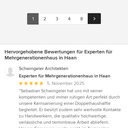
1
2
3
4
8
Hervorgehobene Bewertungen für Experten für
Mehrgenerationenhaus in Haan
Schwingeler Architekten
Experten für Mehrgenerationenhaus in Haan
Durchschnittliche
5. November 2025
Bewertung:
“Sebastian Schwingeler hat uns mit seiner
5
kompetenten und immer ruhigen Art perfekt durch
von
unsere Kernsanierung einer Doppelhaushälfte
5
begleitet. Er besitzt zudem sehr wertvolle Kontakte
Sternen
zu Handwerkern, die qualitativ hochwertige,
verlässliche und termintreue Arbeit abliefern.