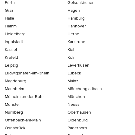
Fürth
Gelsenkirchen
Graz
Hagen
Halle
Hamburg
Hamm
Hannover
Heidelberg
Herne
Ingolstadt
Karlsruhe
Kassel
Kiel
Krefeld
Köln
Leipzig
Leverkusen
Ludwigshafen-am-Rhein
Lübeck
Magdeburg
Mainz
Mannheim
Mönchen­gladbach
Mülheim-an-der-Ruhr
München
Münster
Neuss
Nürnberg
Oberhausen
Offenbach-am-Main
Oldenburg
Osnabrück
Paderborn