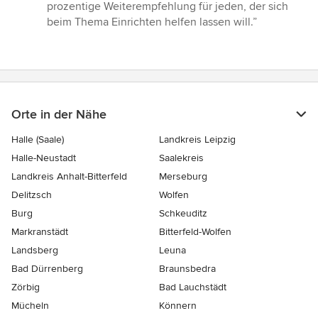
5
prozentige Weiterempfehlung für jeden, der sich
Sternen
beim Thema Einrichten helfen lassen will.”
Orte in der Nähe
Halle (Saale)
Landkreis Leipzig
Halle-Neustadt
Saalekreis
Landkreis Anhalt-Bitterfeld
Merseburg
Delitzsch
Wolfen
Burg
Schkeuditz
Markranstädt
Bitterfeld-Wolfen
Landsberg
Leuna
Bad Dürrenberg
Braunsbedra
Zörbig
Bad Lauchstädt
Mücheln
Könnern