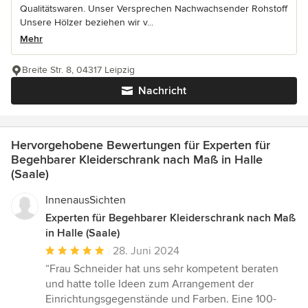
Qualitätswaren. Unser Versprechen Nachwachsender Rohstoff
Unsere Hölzer beziehen wir v...
Mehr
Breite Str. 8, 04317 Leipzig
Nachricht
Hervorgehobene Bewertungen für Experten für
Begehbarer Kleiderschrank nach Maß in Halle
(Saale)
InnenausSichten
Experten für Begehbarer Kleiderschrank nach Maß
in Halle (Saale)
Durchschnittliche
28. Juni 2024
Bewertung:
“Frau Schneider hat uns sehr kompetent beraten
5
und hatte tolle Ideen zum Arrangement der
von
Einrichtungsgegenstände und Farben. Eine 100-