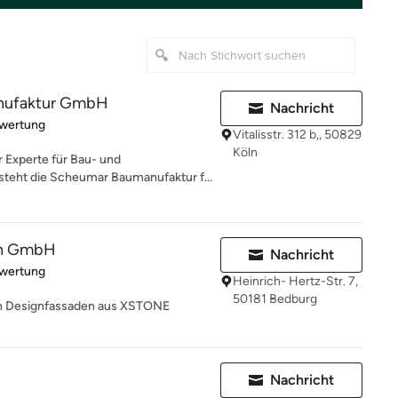
nufaktur GmbH
Nachricht
rtung: 5 von 5 Sternen
ewertung
Vitalisstr. 312 b,, 50829
Köln
 Experte für Bau- und
steht die Scheumar Baumanufaktur f...
en GmbH
Nachricht
rtung: 5 von 5 Sternen
ewertung
Heinrich- Hertz-Str. 7,
50181 Bedburg
en Designfassaden aus XSTONE
Nachricht