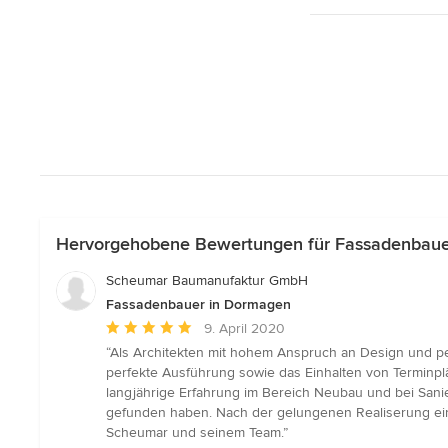
Hervorgehobene Bewertungen für Fassadenbaue
Scheumar Baumanufaktur GmbH
Fassadenbauer in Dormagen
Durchschnittliche
9. April 2020
Bewertung:
“Als Architekten mit hohem Anspruch an Design und p
5
perfekte Ausführung sowie das Einhalten von Terminplä
von
langjährige Erfahrung im Bereich Neubau und bei Sanie
5
gefunden haben. Nach der gelungenen Realiserung ei
Sternen
Scheumar und seinem Team.”