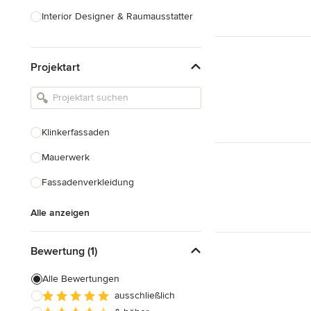
Interior Designer & Raumausstatter
Küchenplanung
Projektart
Landschaftsarchitekten
Armaturen & Sanitärbedarf
Beleuchtung
Klinkerfassaden
Einbauschränke
Mauerwerk
Alle anzeigen
Fassadenverkleidung
Alle anzeigen
Bewertung (1)
Alle Bewertungen
ausschließlich