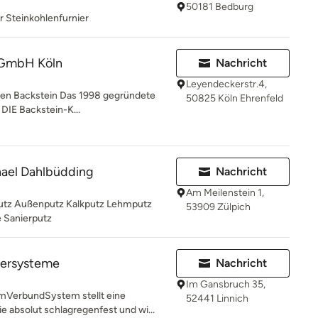
50181 Bedburg
r Steinkohlenfurnier
 GmbH Köln
Nachricht
Leyendeckerstr.4,
ieben Backstein Das 1998 gegründete
50825 Köln Ehrenfeld
 DIE Backstein-K...
hael Dahlbüdding
Nachricht
Am Meilenstein 1,
utz Außenputz Kalkputz Lehmputz
53909 Zülpich
Sanierputz
kersysteme
Nachricht
Im Gansbruch 35,
erbundSystem stellt eine
52441 Linnich
ie absolut schlagregenfest und wi...