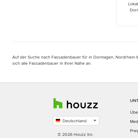
Lokal
Dorm
Auf der Suche nach Fassadenbauer für in Dormagen, Nordrhein-Wes
sich alle Fassadenbauer in Ihrer Nähe an.
UN
Übe
Deutschland
Med
Land
Pre
auswählen
© 2026 Houzz Inc.