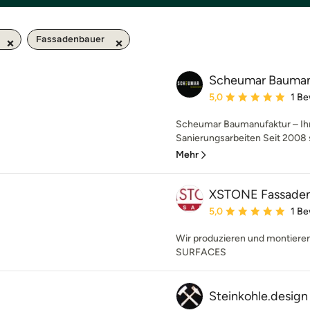
Fassadenbauer
Scheumar Bauma
Durchschnittliche Bewe
5,0
1 B
Scheumar Baumanufaktur – Ihr
Sanierungsarbeiten Seit 2008 
Mehr
XSTONE Fassad
Durchschnittliche Bewe
5,0
1 B
Wir produzieren und montier
SURFACES
Steinkohle.design