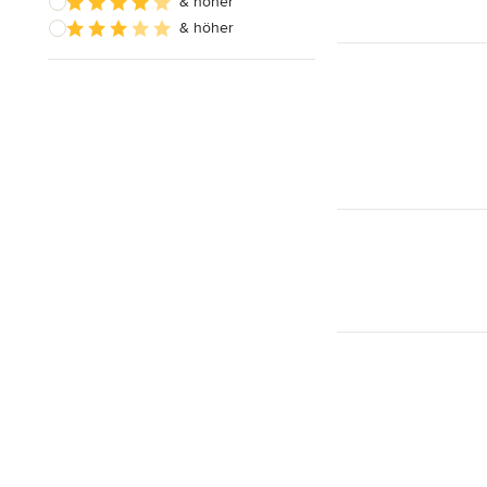
& höher
& höher