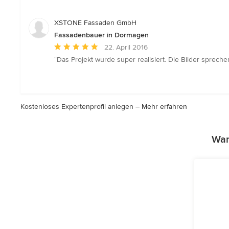
XSTONE Fassaden GmbH
Fassadenbauer in Dormagen
Durchschnittliche
22. April 2016
Bewertung:
“Das Projekt wurde super realisiert. Die Bilder sprech
5
von
5
Sternen
Kostenloses Expertenprofil anlegen –
Mehr erfahren
War