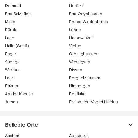
Detmold
Herford
Bad Salzuflen
Bad Oeynhausen
Melle
Rheda-Wiedenbrück
Bünde
Löhne
Lage
Harsewinkel
Halle (Westf.)
Vlotho
Enger
Oerlinghausen
Spenge
Wennigsen
Werther
Dissen
Laer
Borgholzhausen
Bakum
Himbergen
An der Kapelle
Bentlake
Jerxen
Pivitsheide Vogtei Heiden
Beliebte Orte
Aachen
Augsburg