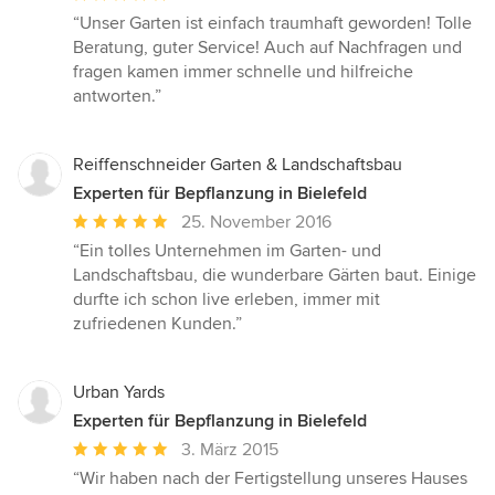
Bewertung:
“Unser Garten ist einfach traumhaft geworden! Tolle
5
Beratung, guter Service! Auch auf Nachfragen und
von
fragen kamen immer schnelle und hilfreiche
5
antworten.”
Sternen
Reiffenschneider Garten & Landschaftsbau
Experten für Bepflanzung in Bielefeld
Durchschnittliche
25. November 2016
Bewertung:
“Ein tolles Unternehmen im Garten- und
5
Landschaftsbau, die wunderbare Gärten baut. Einige
von
durfte ich schon live erleben, immer mit
5
zufriedenen Kunden.”
Sternen
Urban Yards
Experten für Bepflanzung in Bielefeld
Durchschnittliche
3. März 2015
Bewertung:
“Wir haben nach der Fertigstellung unseres Hauses