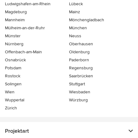
Ludwigshafen-am-Rhein
Lübeck
Magdeburg
Mainz
Mannheim
Mönchen­gladbach
Mülheim-an-der-Ruhr
München
Münster
Neuss
Nürnberg
Oberhausen
Offenbach-am-Main
Oldenburg
Osnabrück
Paderborn
Potsdam
Regensburg
Rostock
Saarbrücken
Solingen
Stuttgart
Wien
Wiesbaden
Wuppertal
Würzburg
Zürich
Projektart