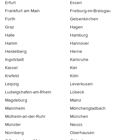
Erfurt
Essen
Frankfurt am Main
Freiburg-im-Breisgau
Fürth
Gelsenkirchen
Graz
Hagen
Halle
Hamburg
Hamm
Hannover
Heidelberg
Herne
Ingolstadt
Karlsruhe
Kassel
Kiel
Krefeld
Köln
Leipzig
Leverkusen
Ludwigshafen-am-Rhein
Lübeck
Magdeburg
Mainz
Mannheim
Mönchen­gladbach
Mülheim-an-der-Ruhr
München
Münster
Neuss
Nürnberg
Oberhausen