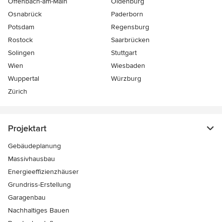
Offenbach-am-Main
Oldenburg
Osnabrück
Paderborn
Potsdam
Regensburg
Rostock
Saarbrücken
Solingen
Stuttgart
Wien
Wiesbaden
Wuppertal
Würzburg
Zürich
Projektart
Gebäudeplanung
Massivhausbau
Energieeffizienzhäuser
Grundriss-Erstellung
Garagenbau
Nachhaltiges Bauen