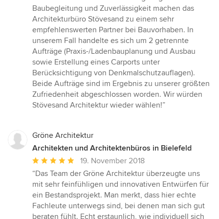
von
Baubegleitung und Zuverlässigkeit machen das
5
Architekturbüro Stövesand zu einem sehr
Sternen
empfehlenswerten Partner bei Bauvorhaben. In
unserem Fall handelte es sich um 2 getrennte
Aufträge (Praxis-/Ladenbauplanung und Ausbau
sowie Erstellung eines Carports unter
Berücksichtigung von Denkmalschutzauflagen).
Beide Aufträge sind im Ergebnis zu unserer größten
Zufriedenheit abgeschlossen worden. Wir würden
Stövesand Architektur wieder wählen!”
Gröne Architektur
Architekten und Architektenbüros in Bielefeld
Durchschnittliche
19. November 2018
Bewertung:
“Das Team der Gröne Architektur überzeugte uns
5
mit sehr feinfühligen und innovativen Entwürfen für
von
ein Bestandsprojekt. Man merkt, dass hier echte
5
Fachleute unterwegs sind, bei denen man sich gut
Sternen
beraten fühlt. Echt erstaunlich, wie individuell sich