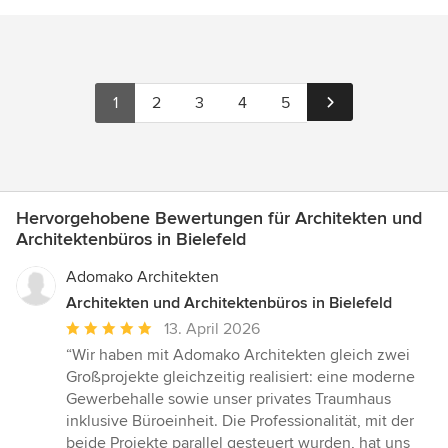
1
2
3
4
5
Hervorgehobene Bewertungen für Architekten und
Architektenbüros in Bielefeld
Adomako Architekten
Architekten und Architektenbüros in Bielefeld
Durchschnittliche
13. April 2026
Bewertung:
“Wir haben mit Adomako Architekten gleich zwei
5
Großprojekte gleichzeitig realisiert: eine moderne
von
Gewerbehalle sowie unser privates Traumhaus
5
inklusive Büroeinheit. Die Professionalität, mit der
Sternen
beide Projekte parallel gesteuert wurden, hat uns