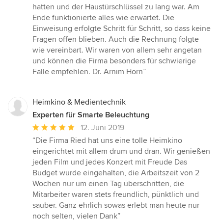
Sternen
hatten und der Haustürschlüssel zu lang war. Am
Ende funktionierte alles wie erwartet. Die
Einweisung erfolgte Schritt für Schritt, so dass keine
Fragen offen blieben. Auch die Rechnung folgte
wie vereinbart. Wir waren von allem sehr angetan
und können die Firma besonders für schwierige
Fälle empfehlen. Dr. Arnim Horn”
Heimkino & Medientechnik
Experten für Smarte Beleuchtung
Durchschnittliche
12. Juni 2019
Bewertung:
“Die Firma Ried hat uns eine tolle Heimkino
5
eingerichtet mit allem drum und dran. Wir genießen
von
jeden Film und jedes Konzert mit Freude Das
5
Budget wurde eingehalten, die Arbeitszeit von 2
Sternen
Wochen nur um einen Tag überschritten, die
Mitarbeiter waren stets freundlich, pünktlich und
sauber. Ganz ehrlich sowas erlebt man heute nur
noch selten, vielen Dank”