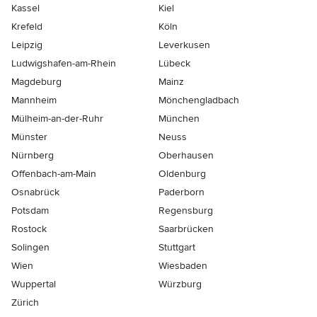
Kassel
Kiel
Krefeld
Köln
Leipzig
Leverkusen
Ludwigshafen-am-Rhein
Lübeck
Magdeburg
Mainz
Mannheim
Mönchen­gladbach
Mülheim-an-der-Ruhr
München
Münster
Neuss
Nürnberg
Oberhausen
Offenbach-am-Main
Oldenburg
Osnabrück
Paderborn
Potsdam
Regensburg
Rostock
Saarbrücken
Solingen
Stuttgart
Wien
Wiesbaden
Wuppertal
Würzburg
Zürich