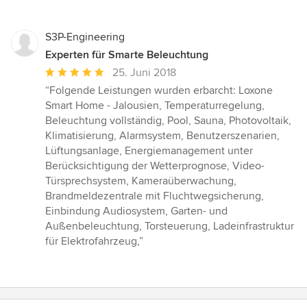
S3P-Engineering
Experten für Smarte Beleuchtung
Durchschnittliche
25. Juni 2018
Bewertung:
“Folgende Leistungen wurden erbarcht: Loxone
5
Smart Home - Jalousien, Temperaturregelung,
von
Beleuchtung vollständig, Pool, Sauna, Photovoltaik,
5
Klimatisierung, Alarmsystem, Benutzerszenarien,
Sternen
Lüftungsanlage, Energiemanagement unter
Berücksichtigung der Wetterprognose, Video-
Türsprechsystem, Kameraüberwachung,
Brandmeldezentrale mit Fluchtwegsicherung,
Einbindung Audiosystem, Garten- und
Außenbeleuchtung, Torsteuerung, Ladeinfrastruktur
für Elektrofahrzeug,”