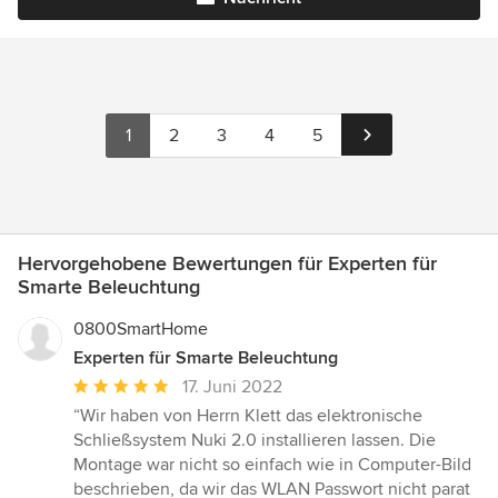
1
2
3
4
5
Hervorgehobene Bewertungen für Experten für
Smarte Beleuchtung
0800SmartHome
Experten für Smarte Beleuchtung
Durchschnittliche
17. Juni 2022
Bewertung:
“Wir haben von Herrn Klett das elektronische
5
Schließsystem Nuki 2.0 installieren lassen. Die
von
Montage war nicht so einfach wie in Computer-Bild
5
beschrieben, da wir das WLAN Passwort nicht parat