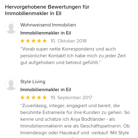
Hervorgehobene Bewertungen für
Immobilienmakler in Eil
Wohnweisend Immobilien
Immobilienmakler in Eil
Durchschnittliche
10. Oktober 2018
Bewertung:
“Vorab super nette Korrespondenz und auch
5
persönlicher Kontakt! Ich habe mich zu jeder Zeit
von
gut aufgehoben und betreut gefühlt.”
5
Sternen
Style Living
Immobilienmakler in Eil
Durchschnittliche
19. September 2017
Bewertung:
“Zuverlässig, integer, engagiert und bereit, die
5
berühmte Extrameile für ihre Kunden zu gehen. So
von
kenne und schätze ich Anja Bodtländer - als
5
Immobilienmaklerin wie als Geschäftspartnerin. Ob
Sternen
Innendesign oder Hauskauf und -verkauf: Mit Style