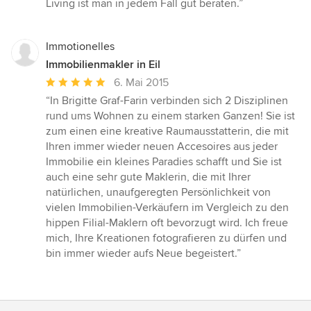
Living ist man in jedem Fall gut beraten.”
Immotionelles
Immobilienmakler in Eil
Durchschnittliche
6. Mai 2015
Bewertung:
“In Brigitte Graf-Farin verbinden sich 2 Disziplinen
5
rund ums Wohnen zu einem starken Ganzen! Sie ist
von
zum einen eine kreative Raumausstatterin, die mit
5
Ihren immer wieder neuen Accesoires aus jeder
Sternen
Immobilie ein kleines Paradies schafft und Sie ist
auch eine sehr gute Maklerin, die mit Ihrer
natürlichen, unaufgeregten Persönlichkeit von
vielen Immobilien-Verkäufern im Vergleich zu den
hippen Filial-Maklern oft bevorzugt wird. Ich freue
mich, Ihre Kreationen fotografieren zu dürfen und
bin immer wieder aufs Neue begeistert.”