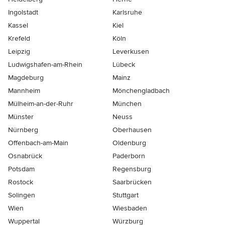
Ingolstadt
Karlsruhe
Kassel
Kiel
Krefeld
Köln
Leipzig
Leverkusen
Ludwigshafen-am-Rhein
Lübeck
Magdeburg
Mainz
Mannheim
Mönchen­gladbach
Mülheim-an-der-Ruhr
München
Münster
Neuss
Nürnberg
Oberhausen
Offenbach-am-Main
Oldenburg
Osnabrück
Paderborn
Potsdam
Regensburg
Rostock
Saarbrücken
Solingen
Stuttgart
Wien
Wiesbaden
Wuppertal
Würzburg