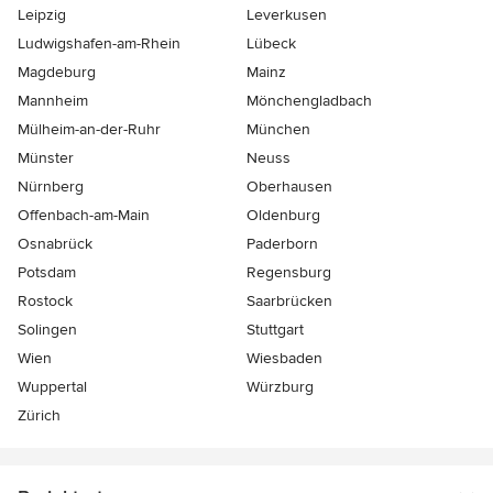
Leipzig
Leverkusen
Ludwigshafen-am-Rhein
Lübeck
Magdeburg
Mainz
Mannheim
Mönchen­gladbach
Mülheim-an-der-Ruhr
München
Münster
Neuss
Nürnberg
Oberhausen
Offenbach-am-Main
Oldenburg
Osnabrück
Paderborn
Potsdam
Regensburg
Rostock
Saarbrücken
Solingen
Stuttgart
Wien
Wiesbaden
Wuppertal
Würzburg
Zürich