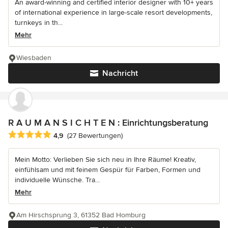
An award-winning and certified interior designer with 10+ years
of international experience in large-scale resort developments,
turnkeys in th...
Mehr
Wiesbaden
Nachricht
R A U M A N S I C H T E N : Einrichtungsberatung
Durchschnittliche Bewertung: 4.9 von 5 Sternen
4,9
(27 Bewertungen)
Mein Motto: Verlieben Sie sich neu in Ihre Räume! Kreativ,
einfühlsam und mit feinem Gespür für Farben, Formen und
individuelle Wünsche. Tra...
Mehr
Am Hirschsprung 3, 61352 Bad Homburg