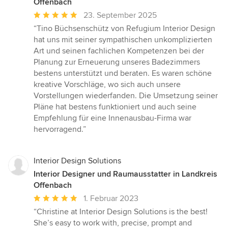
Offenbach
Durchschnittliche
23. September 2025
Bewertung:
“Tino Büchsenschütz von Refugium Interior Design
5
hat uns mit seiner sympathischen unkomplizierten
von
Art und seinen fachlichen Kompetenzen bei der
5
Planung zur Erneuerung unseres Badezimmers
Sternen
bestens unterstützt und beraten. Es waren schöne
kreative Vorschläge, wo sich auch unsere
Vorstellungen wiederfanden. Die Umsetzung seiner
Pläne hat bestens funktioniert und auch seine
Empfehlung für eine Innenausbau-Firma war
hervorragend.”
Interior Design Solutions
Interior Designer und Raumausstatter in Landkreis
Offenbach
Durchschnittliche
1. Februar 2023
Bewertung:
“Christine at Interior Design Solutions is the best!
5
She’s easy to work with, precise, prompt and