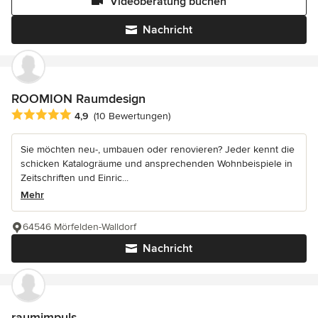
Videoberatung buchen
Nachricht
ROOMION Raumdesign
Durchschnittliche Bewertung: 4.9 von 5 Sternen
4,9
(10 Bewertungen)
Sie möchten neu-, umbauen oder renovieren? Jeder kennt die
schicken Katalogräume und ansprechenden Wohnbeispiele in
Zeitschriften und Einric...
Mehr
64546 Mörfelden-Walldorf
Nachricht
raumimpuls