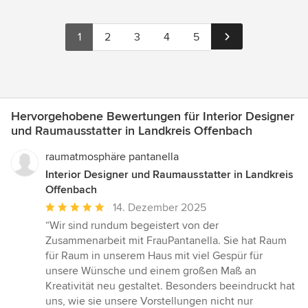
1
2
3
4
5
Hervorgehobene Bewertungen für Interior Designer
und Raumausstatter in Landkreis Offenbach
raumatmosphäre pantanella
Interior Designer und Raumausstatter in Landkreis
Offenbach
Durchschnittliche
14. Dezember 2025
Bewertung:
“Wir sind rundum begeistert von der
5
Zusammenarbeit mit FrauPantanella. Sie hat Raum
von
für Raum in unserem Haus mit viel Gespür für
5
unsere Wünsche und einem großen Maß an
Sternen
Kreativität neu gestaltet. Besonders beeindruckt hat
uns, wie sie unsere Vorstellungen nicht nur