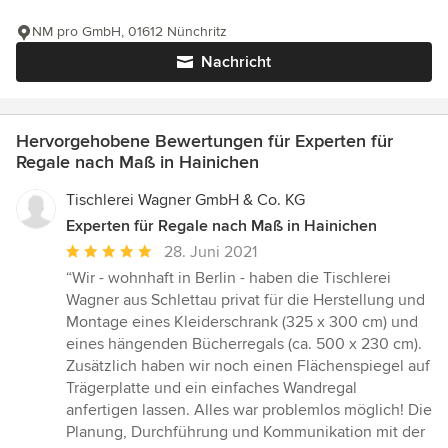
NM pro GmbH, 01612 Nünchritz
Nachricht
Hervorgehobene Bewertungen für Experten für
Regale nach Maß in Hainichen
Tischlerei Wagner GmbH & Co. KG
Experten für Regale nach Maß in Hainichen
Durchschnittliche
28. Juni 2021
Bewertung:
“Wir - wohnhaft in Berlin - haben die Tischlerei
5
Wagner aus Schlettau privat für die Herstellung und
von
Montage eines Kleiderschrank (325 x 300 cm) und
5
eines hängenden Bücherregals (ca. 500 x 230 cm).
Sternen
Zusätzlich haben wir noch einen Flächenspiegel auf
Trägerplatte und ein einfaches Wandregal
anfertigen lassen. Alles war problemlos möglich! Die
Planung, Durchführung und Kommunikation mit der