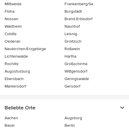
Mittweida
Frankenberg/Sa.
Flöha
Burgstädt
Nossen
Brand-Erbisdorf
Waldheim
Naunhof
Colditz
Leisnig
Oederan
Groitzsch
Neukirchen/Erzgebirge
Roßwein
Lichtenwalde
Hartha
Rochlitz
Großschirma
Augustusburg
Wittgensdorf
Ebersbach
Geringswalde
Markersdorf
Gersdorf
Beliebte Orte
Aachen
Augsburg
Basel
Berlin