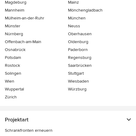
Magdeburg
Mainz
Mannheim
Mönchen­gladbach
Mülheim-an-der-Ruhr
München
Münster
Neuss
Nürnberg
Oberhausen
Offenbach-am-Main
Oldenburg
Osnabrück
Paderborn
Potsdam
Regensburg
Rostock
Saarbrücken
Solingen
Stuttgart
Wien
Wiesbaden
Wuppertal
Würzburg
Zürich
Projektart
Schrankfronten erneuern