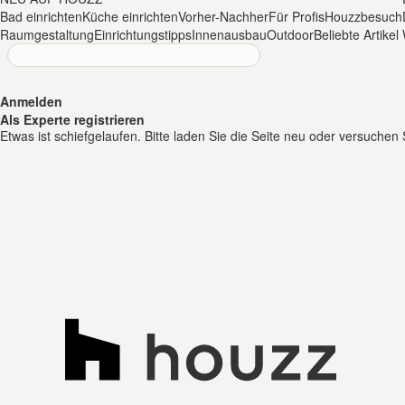
Bad einrichten
Küche einrichten
Vorher-Nachher
Für Profis
Houzzbesuch
Raumgestaltung
Einrichtungstipps
Innenausbau
Outdoor
Beliebte Artikel
Anmelden
Als Experte registrieren
Etwas ist schiefgelaufen. Bitte laden Sie die Seite neu oder versuchen 