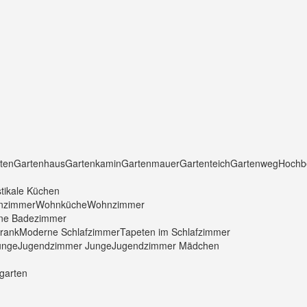
ten
Gartenhaus
Gartenkamin
Gartenmauer
Gartenteich
Gartenweg
Hochb
tikale Küchen
nzimmer
Wohnküche
Wohnzimmer
ne Badezimmer
hrank
Moderne Schlafzimmer
Tapeten im Schlafzimmer
unge
Jugendzimmer Junge
Jugendzimmer Mädchen
garten