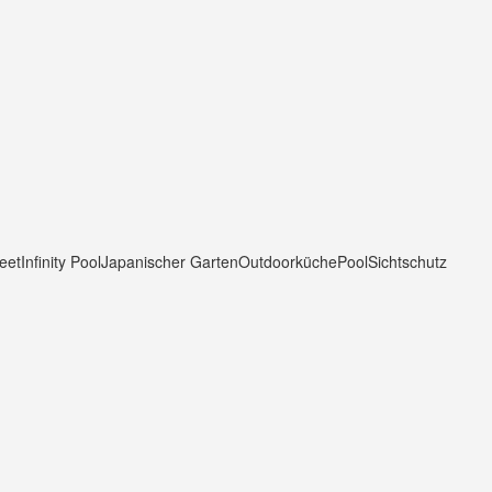
eet
Infinity Pool
Japanischer Garten
Outdoorküche
Pool
Sichtschutz