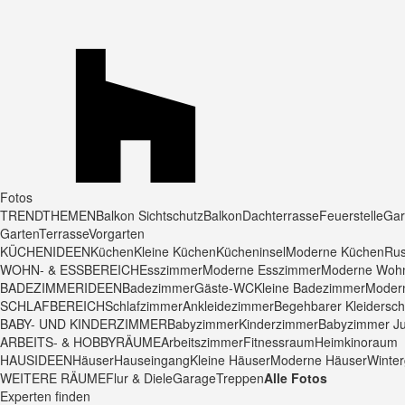
Fotos
TRENDTHEMEN
Balkon Sichtschutz
Balkon
Dachterrasse
Feuerstelle
Gar
Garten
Terrasse
Vorgarten
KÜCHENIDEEN
Küchen
Kleine Küchen
Kücheninsel
Moderne Küchen
Rus
WOHN- & ESSBEREICH
Esszimmer
Moderne Esszimmer
Moderne Woh
BADEZIMMERIDEEN
Badezimmer
Gäste-WC
Kleine Badezimmer
Moder
SCHLAFBEREICH
Schlafzimmer
Ankleidezimmer
Begehbarer Kleidersc
BABY- UND KINDERZIMMER
Babyzimmer
Kinderzimmer
Babyzimmer J
ARBEITS- & HOBBYRÄUME
Arbeitszimmer
Fitnessraum
Heimkinoraum
HAUSIDEEN
Häuser
Hauseingang
Kleine Häuser
Moderne Häuser
Winter
WEITERE RÄUME
Flur & Diele
Garage
Treppen
Alle Fotos
Experten finden