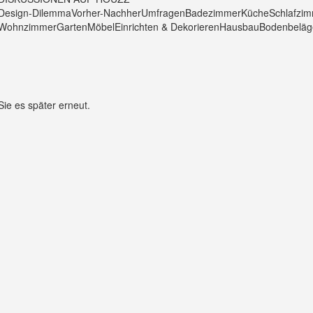
Design-Dilemma
Vorher-Nachher
Umfragen
Badezimmer
Küche
Schlafzi
Wohnzimmer
Garten
Möbel
Einrichten & Dekorieren
Hausbau
Bodenbeläg
Sie es später erneut.