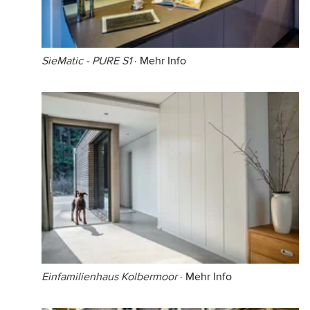
SieMatic - PURE S1
·
Mehr Info
Einfamilienhaus Kolbermoor
·
Mehr Info