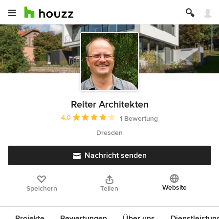
Reiter Architekten
Durchschnittliche Bewertung: 4 von 5 Sternen
4,0
1 Bewertung
Dresden
Nachricht senden
Website
Speichern
Teilen
Projekte
Bewertungen
Über uns
Dienstleistun