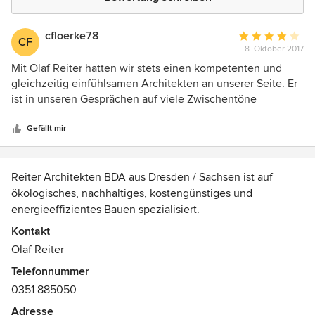
cfloerke78
Durchschnittlic
CF
8. Oktober 2017
Bewertung:
4
Mit Olaf Reiter hatten wir stets einen kompetenten und
von
gleichzeitig einfühlsamen Architekten an unserer Seite. Er
5
ist in unseren Gesprächen auf viele Zwischentöne
Sternen
eingegangen, die in der Durcharbeitung unser
Einfamilienhaus noch besser gemacht haben. Vollste
Gefällt mir
Empfehlung!
Reiter Architekten BDA aus Dresden / Sachsen ist auf
ökologisches, nachhaltiges, kostengünstiges und
energieeffizientes Bauen spezialisiert.
Kontakt
Unsere Kernkompetenz als Architekturbüro:
Olaf Reiter
Das Wohnhaus als Niedrigenergiehaus,
Telefonnummer
Niedrigstenergiehaus oder Passivhaus in Dresden und
0351 885050
Sachsen.
Adresse
Auszeichnungen: