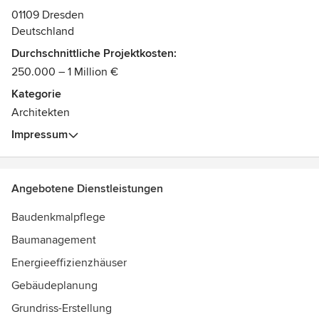
01109 Dresden
Sächsicher Staatspreis für Architektur und Bauwesen
Deutschland
Innovationspreis Holz Sachsen
Preis für vorbildliche Sanierung in Sachsen
Durchschnittliche Projektkosten:
250.000 – 1 Million €
Kategorie
Architekten
Impressum
Angebotene Dienstleistungen
Baudenkmalpflege
Baumanagement
Energieeffizienzhäuser
Gebäudeplanung
Grundriss-Erstellung