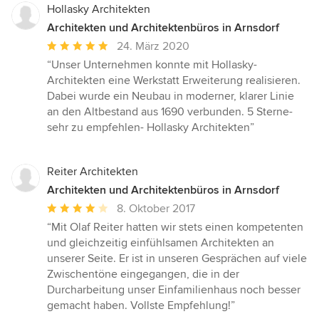
Hollasky Architekten
Architekten und Architektenbüros in Arnsdorf
Durchschnittliche
24. März 2020
Bewertung:
“Unser Unternehmen konnte mit Hollasky-
5
Architekten eine Werkstatt Erweiterung realisieren.
von
Dabei wurde ein Neubau in moderner, klarer Linie
5
an den Altbestand aus 1690 verbunden. 5 Sterne-
Sternen
sehr zu empfehlen- Hollasky Architekten”
Reiter Architekten
Architekten und Architektenbüros in Arnsdorf
Durchschnittliche
8. Oktober 2017
Bewertung:
“Mit Olaf Reiter hatten wir stets einen kompetenten
4
und gleichzeitig einfühlsamen Architekten an
von
unserer Seite. Er ist in unseren Gesprächen auf viele
5
Zwischentöne eingegangen, die in der
Sternen
Durcharbeitung unser Einfamilienhaus noch besser
gemacht haben. Vollste Empfehlung!”