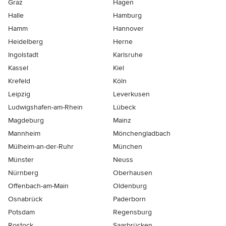
Graz
Hagen
Halle
Hamburg
Hamm
Hannover
Heidelberg
Herne
Ingolstadt
Karlsruhe
Kassel
Kiel
Krefeld
Köln
Leipzig
Leverkusen
Ludwigshafen-am-Rhein
Lübeck
Magdeburg
Mainz
Mannheim
Mönchen­gladbach
Mülheim-an-der-Ruhr
München
Münster
Neuss
Nürnberg
Oberhausen
Offenbach-am-Main
Oldenburg
Osnabrück
Paderborn
Potsdam
Regensburg
Rostock
Saarbrücken