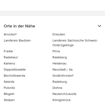
Orte in der Nähe
Arnsdorf
Dresden
Landkreis Bautzen
Landkreis Sächsische Schweiz-
Osterzgebirge
Freital
Pirna
Radebeul
Radeberg
Kamenz
Heidenau
Dippoldiswalde
Neustadt i. Sa.
Bischofswerda
Großröhrsdorf
Sebnitz
Radeburg
Pulsnitz
Dohna
Mügeln
Neukirch/Lausitz
Stolpen
Königsbrück