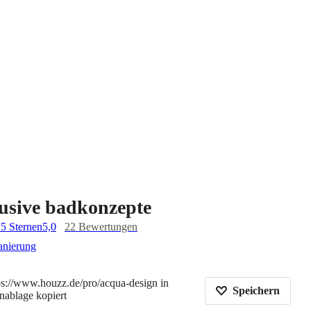
lusive badkonzepte
 5 Sternen
5,0
22 Bewertungen
anierung
ps://www.houzz.de/pro/acqua-design in
Speichern
ablage kopiert