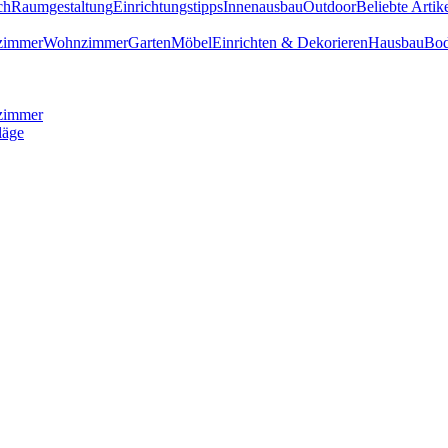
ch
Raumgestaltung
Einrichtungstipps
Innenausbau
Outdoor
Beliebte Artik
zimmer
Wohnzimmer
Garten
Möbel
Einrichten & Dekorieren
Hausbau
Bod
zimmer
läge