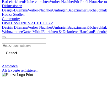
Bad einrichten
Küche einrichten
Vorher-Nachher
Für Profis
Houzzbesu
Diskussionen
Design-Dilemma
Vorher-Nachher
Umfragen
Badezimmer
Küche
Schlaf
Houzz-Studien
Community
DISKUSSIONEN AUF HOUZZ
Design-Dilemma
Vorher-Nachher
Umfragen
Badezimmer
Küche
Schlaf
Wohnzimmer
Garten
Möbel
Einrichten & Dekorieren
Hausbau
Bodenbe
Cancel
Anmelden
Als Experte registrieren