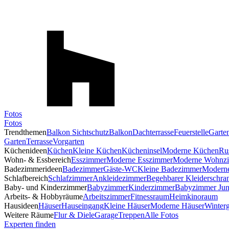
Fotos
Fotos
Trendthemen
Balkon Sichtschutz
Balkon
Dachterrasse
Feuerstelle
Garte
Garten
Terrasse
Vorgarten
Küchenideen
Küchen
Kleine Küchen
Kücheninsel
Moderne Küchen
Ru
Wohn- & Essbereich
Esszimmer
Moderne Esszimmer
Moderne Wohnz
Badezimmerideen
Badezimmer
Gäste-WC
Kleine Badezimmer
Modern
Schlafbereich
Schlafzimmer
Ankleidezimmer
Begehbarer Kleiderschra
Baby- und Kinderzimmer
Babyzimmer
Kinderzimmer
Babyzimmer Ju
Arbeits- & Hobbyräume
Arbeitszimmer
Fitnessraum
Heimkinoraum
Hausideen
Häuser
Hauseingang
Kleine Häuser
Moderne Häuser
Winterg
Weitere Räume
Flur & Diele
Garage
Treppen
Alle Fotos
Experten finden