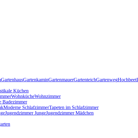
n
Gartenhaus
Gartenkamin
Gartenmauer
Gartenteich
Gartenweg
Hochbeet
stikale Küchen
immer
Wohnküche
Wohnzimmer
e Badezimmer
nk
Moderne Schlafzimmer
Tapeten im Schlafzimmer
nge
Jugendzimmer Junge
Jugendzimmer Mädchen
arten