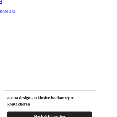
el
enbeläge
acqua design - exklusive badkonzepte
kontaktieren
Nachricht senden