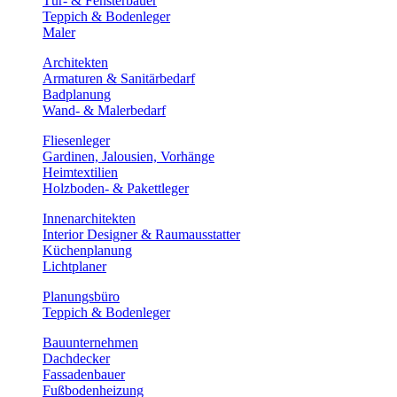
Tür- & Fensterbauer
Teppich & Bodenleger
Maler
Architekten
Armaturen & Sanitärbedarf
Badplanung
Wand- & Malerbedarf
Fliesenleger
Gardinen, Jalousien, Vorhänge
Heimtextilien
Holzboden- & Pakettleger
Innenarchitekten
Interior Designer & Raumausstatter
Küchenplanung
Lichtplaner
Planungsbüro
Teppich & Bodenleger
Bauunternehmen
Dachdecker
Fassadenbauer
Fußbodenheizung