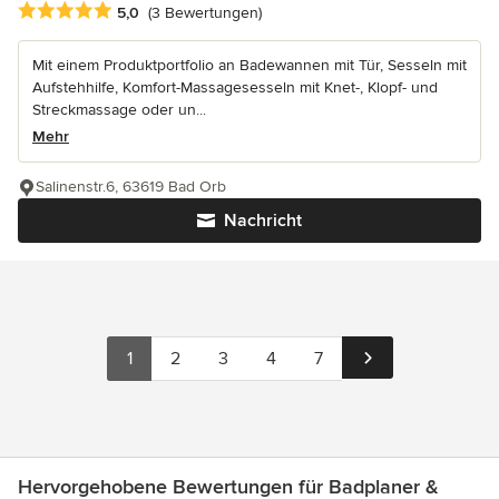
Durchschnittliche Bewertung: 5 von 5 Sternen
5,0
(3 Bewertungen)
Mit einem Produktportfolio an Badewannen mit Tür, Sesseln mit
Aufstehhilfe, Komfort-Massagesesseln mit Knet-, Klopf- und
Streckmassage oder un...
Mehr
Salinenstr.6, 63619 Bad Orb
Nachricht
1
2
3
4
7
Hervorgehobene Bewertungen für Badplaner &