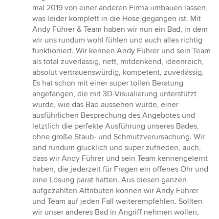
5
mal 2019 von einer anderen Firma umbauen lassen,
Sternen
was leider komplett in die Hose gegangen ist. Mit
Andy Führer & Team haben wir nun ein Bad, in dem
wir uns rundum wohl fühlen und auch alles richtig
funktioniert. Wir kennen Andy Führer und sein Team
als total zuverlässig, nett, mitdenkend, ideenreich,
absolut vertrauenswürdig, kompetent, zuverlässig.
Es hat schon mit einer super tollen Beratung
angefangen, die mit 3D-Visualierung unterstützt
wurde, wie das Bad aussehen würde, einer
ausführlichen Besprechung des Angebotes und
letztlich die perfekte Ausführung unseres Bades,
ohne große Staub- und Schmutzverursachung. Wir
sind rundum glücklich und super zufrieden, auch,
dass wir Andy Führer und sein Team kennengelernt
haben, die jederzeit für Fragen ein offenes Ohr und
eine Lösung parat hatten. Aus diesen ganzen
aufgezählten Attributen können wir Andy Führer
und Team auf jeden Fall weiterempfehlen. Sollten
wir unser anderes Bad in Angriff nehmen wollen,