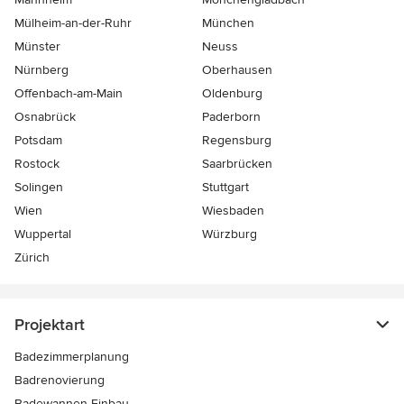
Mülheim-an-der-Ruhr
München
Münster
Neuss
Nürnberg
Oberhausen
Offenbach-am-Main
Oldenburg
Osnabrück
Paderborn
Potsdam
Regensburg
Rostock
Saarbrücken
Solingen
Stuttgart
Wien
Wiesbaden
Wuppertal
Würzburg
Zürich
Projektart
Badezimmerplanung
Badrenovierung
Badewannen-Einbau