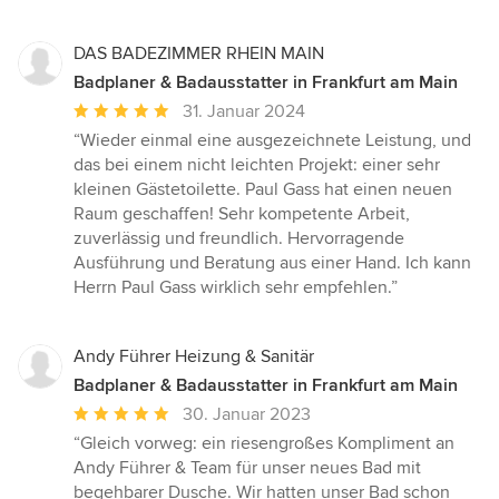
DAS BADEZIMMER RHEIN MAIN
Badplaner & Badausstatter in Frankfurt am Main
Durchschnittliche
31. Januar 2024
Bewertung:
“Wieder einmal eine ausgezeichnete Leistung, und
5
das bei einem nicht leichten Projekt: einer sehr
von
kleinen Gästetoilette. Paul Gass hat einen neuen
5
Raum geschaffen! Sehr kompetente Arbeit,
Sternen
zuverlässig und freundlich. Hervorragende
Ausführung und Beratung aus einer Hand. Ich kann
Herrn Paul Gass wirklich sehr empfehlen.”
Andy Führer Heizung & Sanitär
Badplaner & Badausstatter in Frankfurt am Main
Durchschnittliche
30. Januar 2023
Bewertung:
“Gleich vorweg: ein riesengroßes Kompliment an
5
Andy Führer & Team für unser neues Bad mit
von
begehbarer Dusche. Wir hatten unser Bad schon