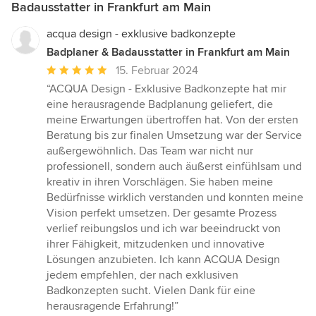
Badausstatter in Frankfurt am Main
acqua design - exklusive badkonzepte
Badplaner & Badausstatter in Frankfurt am Main
Durchschnittliche
15. Februar 2024
Bewertung:
“ACQUA Design - Exklusive Badkonzepte hat mir
5
eine herausragende Badplanung geliefert, die
von
meine Erwartungen übertroffen hat. Von der ersten
5
Beratung bis zur finalen Umsetzung war der Service
Sternen
außergewöhnlich. Das Team war nicht nur
professionell, sondern auch äußerst einfühlsam und
kreativ in ihren Vorschlägen. Sie haben meine
Bedürfnisse wirklich verstanden und konnten meine
Vision perfekt umsetzen. Der gesamte Prozess
verlief reibungslos und ich war beeindruckt von
ihrer Fähigkeit, mitzudenken und innovative
Lösungen anzubieten. Ich kann ACQUA Design
jedem empfehlen, der nach exklusiven
Badkonzepten sucht. Vielen Dank für eine
herausragende Erfahrung!”