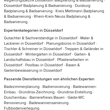
Regierungsbezirk Düsseldorf Badplanung & Badsanierung
·
Düsseldorf Badplanung & Badsanierung
·
Duisburg
Badplanung & Badsanierung
·
Kreis Mettmann Badplanung
& Badsanierung
·
Rhein-Kreis Neuss Badplanung &
Badsanierung
Expertenkategorien in Düsseldorf
Gutachter & Sachverständige in Düsseldorf
·
Maler &
Lackierer in Düsseldorf
·
Planungsbüros in Düsseldorf
·
Tischler & Schreiner in Düsseldorf
·
Treppen & Geländer in
Düsseldorf
·
Wintergärten in Düsseldorf
·
Garten- &
Landschaftsbau in Düsseldorf
·
Pflasterarbeiten in
Düsseldorf
·
Poolbau in Düsseldorf
·
Rasen &
Gartenbewässerung in Düsseldorf
Passende Dienstleistungen von ähnlichen Experten
Badezimmerplanung
·
Badrenovierung
·
Badewannen-
Einbau
·
Grundriss-Zeichnung
·
Grundriss-Erstellung
·
Duscheinbau
·
Barrierefreies Bauen
·
Gäste-WC
Renovierung
·
Badewannensanierung
·
Fußbodenverlegung