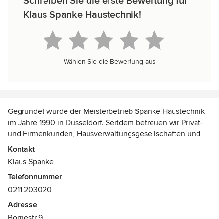
Schreiben Sie die erste Bewertung für
Klaus Spanke Haustechnik!
Wählen Sie die Bewertung aus
Gegründet wurde der Meisterbetrieb Spanke Haustechnik
im Jahre 1990 in Düsseldorf. Seitdem betreuen wir Privat-
und Firmenkunden, Hausverwaltungsgesellschaften und
gewerbliche Institutionen in den allen Bereichen der
Kontakt
Sanitärtechnik und Heizungstechnik. Als offiziell
Klaus Spanke
zugelassenes HaustechnikUnternehmen der
Telefonnummer
Stadtentwässerung Düsseldorf sind Zuverlässigkeit,
0211 203020
Professionalität und ein hoher Qualitätsanspruch für uns
selbstverständlich. Unsere ausgebildeten und fachlich
Adresse
kompetenten Anlagenmechaniker, Installateure, Klempner
Börnestr.9