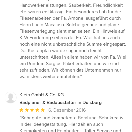
Handwerkerleistungen, Sauberkeit, Freundlichkeit
etc. waren erstklassig. Ein besonderes Lob für die
Fliesenarbeiten der Fa. Arnone, ausgeführt durch
Herrn Lucio Macaluso. Solche genaue und plane
Fliesenverlegung sieht man selten. Ein Hinweis auf
KfW-Förderung seitens der Fa. Wiel hat uns auch
noch eine nicht unbeträchtliche Summe eingespart.
Der Kostenplan wurde sogar noch leicht
unterschritten. Alles in allem haben wir von Fa. Wiel
ein Rundum-Sorglos-Paket erhalten und wir sind
sehr zufrieden. Wir können das Unternehmen nur
wärmstens weiter empfehlen.”
Klein GmbH & Co. KG
Badplaner & Badausstatter in Duisburg
Durchschnittliche
6. Dezember 2016
Bewertung:
“Sehr gute und kompetente Beratung. Sehr kreativ
5
in der Ideengestaltung. Hier zählen auch
von
Kleinigkeiten und Feinheiten... Toller Service und