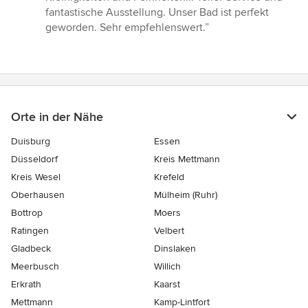
5
fantastische Ausstellung. Unser Bad ist perfekt
Sternen
geworden. Sehr empfehlenswert.”
Orte in der Nähe
Duisburg
Essen
Düsseldorf
Kreis Mettmann
Kreis Wesel
Krefeld
Oberhausen
Mülheim (Ruhr)
Bottrop
Moers
Ratingen
Velbert
Gladbeck
Dinslaken
Meerbusch
Willich
Erkrath
Kaarst
Mettmann
Kamp-Lintfort