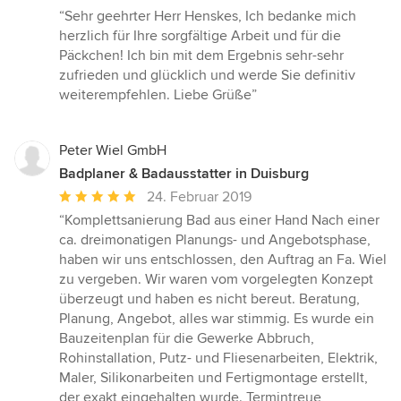
Bewertung:
“Sehr geehrter Herr Henskes, Ich bedanke mich
5
herzlich für Ihre sorgfältige Arbeit und für die
von
Päckchen! Ich bin mit dem Ergebnis sehr-sehr
5
zufrieden und glücklich und werde Sie definitiv
Sternen
weiterempfehlen. Liebe Grüße”
Peter Wiel GmbH
Badplaner & Badausstatter in Duisburg
Durchschnittliche
24. Februar 2019
Bewertung:
“Komplettsanierung Bad aus einer Hand Nach einer
5
ca. dreimonatigen Planungs- und Angebotsphase,
von
haben wir uns entschlossen, den Auftrag an Fa. Wiel
5
zu vergeben. Wir waren vom vorgelegten Konzept
Sternen
überzeugt und haben es nicht bereut. Beratung,
Planung, Angebot, alles war stimmig. Es wurde ein
Bauzeitenplan für die Gewerke Abbruch,
Rohinstallation, Putz- und Fliesenarbeiten, Elektrik,
Maler, Silikonarbeiten und Fertigmontage erstellt,
der exakt eingehalten wurde. Termintreue,