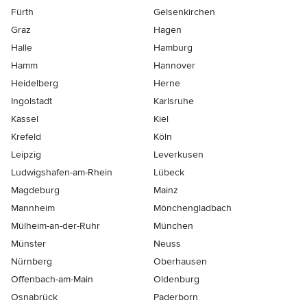
Fürth
Gelsenkirchen
Graz
Hagen
Halle
Hamburg
Hamm
Hannover
Heidelberg
Herne
Ingolstadt
Karlsruhe
Kassel
Kiel
Krefeld
Köln
Leipzig
Leverkusen
Ludwigshafen-am-Rhein
Lübeck
Magdeburg
Mainz
Mannheim
Mönchen­gladbach
Mülheim-an-der-Ruhr
München
Münster
Neuss
Nürnberg
Oberhausen
Offenbach-am-Main
Oldenburg
Osnabrück
Paderborn