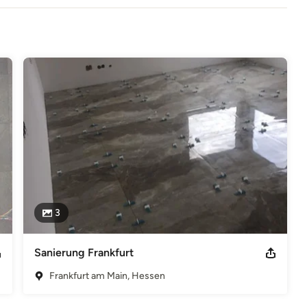
ne Inhalte auf diesen Seiten nach den allgemeinen Gesetzen
bieter jedoch nicht verpflichtet, übermittelte oder gespeicherte
u forschen, die auf eine rechtswidrige Tätigkeit hinweisen.
g von Informationen nach den allgemeinen Gesetzen bleiben
 erst ab dem Zeitpunkt der Kenntnis einer konkreten
echenden Rechtsverletzungen werden wir diese Inhalte umgehend
3
Sanierung Frankfurt
Frankfurt am Main, Hessen