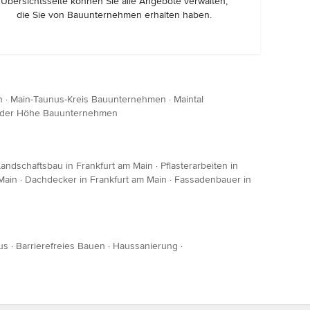
Übersichtsseite können Sie alle Angebote verwalten,
die Sie von Bauunternehmen erhalten haben.
n
·
Main-Taunus-Kreis Bauunternehmen
·
Maintal
 der Höhe Bauunternehmen
Landschaftsbau in Frankfurt am Main
·
Pflasterarbeiten in
Main
·
Dachdecker in Frankfurt am Main
·
Fassadenbauer in
us
·
Barrierefreies Bauen
·
Haussanierung
·