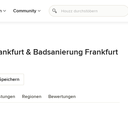
n
Community
nkfurt & Badsanierung Frankfurt
Speichern
istungen
Regionen
Bewertungen
rt durch
