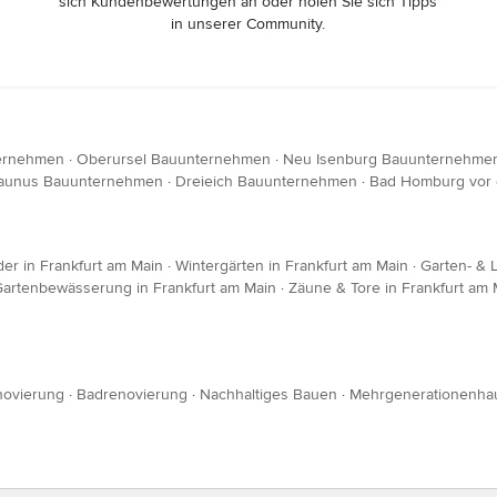
sich Kundenbewertungen an oder holen Sie sich Tipps
in unserer Community.
ernehmen
·
Oberursel Bauunternehmen
·
Neu Isenburg Bauunternehme
Taunus Bauunternehmen
·
Dreieich Bauunternehmen
·
Bad Homburg vor
er in Frankfurt am Main
·
Wintergärten in Frankfurt am Main
·
Garten- & 
artenbewässerung in Frankfurt am Main
·
Zäune & Tore in Frankfurt am 
novierung
·
Badrenovierung
·
Nachhaltiges Bauen
·
Mehrgenerationenha