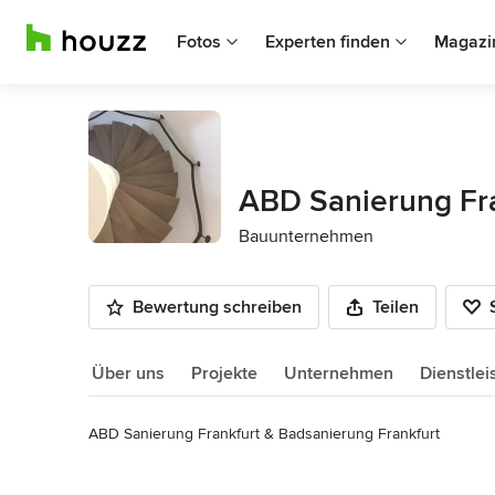
Fotos
Experten finden
Magazi
ABD Sanierung Fra
Bauunternehmen
Bewertung schreiben
Teilen
Über uns
Projekte
Unternehmen
Dienstle
ABD Sanierung Frankfurt & Badsanierung Frankfurt

Über uns
Wir führen Sanierungsarbeiten und Badsanierung in frankfu
Mehr lesen