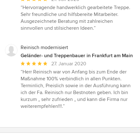
Bewertung:
“Hervorragende handwerklich gearbeitete Treppe.
5
Sehr freundliche und hilfsbereite Mitarbeiter.
von
Ausgezeichnete Beratung mit zahlreichen
5
sinnvollen und stilsicheren Ideen.”
Sternen
Reinisch modernisiert
Geländer- und Treppenbauer in Frankfurt am Main
Durchschnittliche
27. Januar 2020
Bewertung:
“Herr Reinisch war von Anfang bis zum Ende der
5
Maßnahme 100% verbindlich in allen Punkten.
von
Terminlich, Preislich sowie in der Ausführung kann
5
ich der Fa. Reinisch nur Bestnoten geben. Ich bin
Sternen
kurzum „ sehr zufrieden „ und kann die Firma nur
weiterempfehlen!!!.”