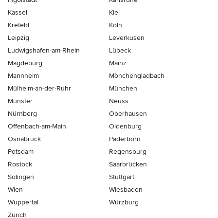
Kassel
Kiel
Krefeld
Köln
Leipzig
Leverkusen
Ludwigshafen-am-Rhein
Lübeck
Magdeburg
Mainz
Mannheim
Mönchen­gladbach
Mülheim-an-der-Ruhr
München
Münster
Neuss
Nürnberg
Oberhausen
Offenbach-am-Main
Oldenburg
Osnabrück
Paderborn
Potsdam
Regensburg
Rostock
Saarbrücken
Solingen
Stuttgart
Wien
Wiesbaden
Wuppertal
Würzburg
Zürich