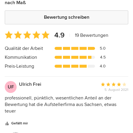
nach Maß
Bewertung schreiben
Durchschnittliche
4.9
|
19 Bewertungen
Bewertung:
4.9
Qualität der Arbeit
5.0
von
Kommunikation
4.5
5
Sternen
Preis-Leistung
4.0
Ulrich Frei
Durchschnittlic
UF
5. August 2021
Bewertung:
4
professionell, pünktlich, wesentlichen Anteil an der
von
Bewertung hat die Aufstellerfirma aus Sachsen, etwas
5
teuer
Sternen
Gefällt mir