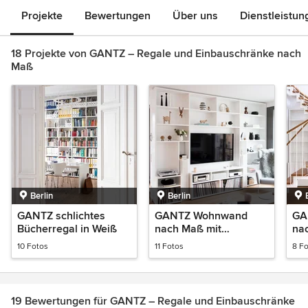
Projekte
Bewertungen
Über uns
Dienstleistun
18 Projekte von GANTZ – Regale und Einbauschränke nach
Maß
Berlin
Berlin
GANTZ schlichtes
GANTZ Wohnwand
GA
Bücherregal in Weiß
nach Maß mit
na
integriertem TV und
We
10 Fotos
11 Fotos
8 F
HiFi
19 Bewertungen für GANTZ – Regale und Einbauschränke