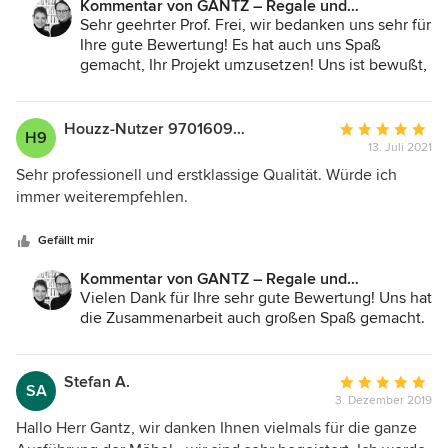
Kommentar von GANTZ – Regale und
Einbauschränke nach Maß:
Sehr geehrter Prof. Frei, wir bedanken uns sehr für
Ihre gute Bewertung! Es hat auch uns Spaß
gemacht, Ihr Projekt umzusetzen! Uns ist bewußt,
das unsere maßgerfertigten Möbel nicht billig sind
- für uns stehen Verarbeitungsqualität,
Funktionalität und Service an erster Stelle. Wir
Houzz-Nutzer 97016092830
Durchschnittlic
H9
versuchen stets aus der gegebenen Situation das
13. Juli 2021
Bewertung:
beste herauszuholen. Beispielsweise die
5
Sehr professionell und erstklassige Qualität. Würde ich
Schwerlastschubladen für je zwei Getränkekisten,
von
immer weiterempfehlen.
die die Tiefe der Nische optimal ausnutzen. Die
5
Summe der Funktionen haben am Ende Ihren
Sternen
Gefällt mir
Preis - den wir auf jeden Fall und zu jedem
Zeitpunkt im Detail transparent machen. Wir
Kommentar von GANTZ – Regale und
wünschen Ihnen noch lange Freude an Ihrem
Einbauschränke nach Maß:
Vielen Dank für Ihre sehr gute Bewertung! Uns hat
Schrank!
die Zusammenarbeit auch großen Spaß gemacht.
Stefan A.
Durchschnittlic
SA
3. Dezember 2019
Bewertung:
5
Hallo Herr Gantz, wir danken Ihnen vielmals für die ganze