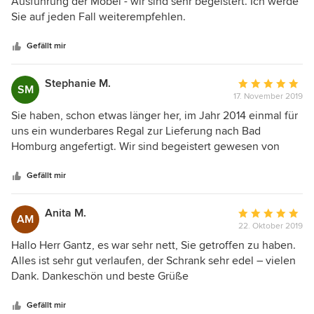
von
Ausführung der Möbel - wir sind sehr begeistert. Ich werde
5
Sie auf jeden Fall weiterempfehlen.
Sternen
Gefällt mir
Stephanie M.
Durchschnittlic
SM
17. November 2019
Bewertung:
5
Sie haben, schon etwas länger her, im Jahr 2014 einmal für
von
uns ein wunderbares Regal zur Lieferung nach Bad
5
Homburg angefertigt. Wir sind begeistert gewesen von
Sternen
Ihrer Leistung und sind es heute noch.
Gefällt mir
Anita M.
Durchschnittlic
AM
22. Oktober 2019
Bewertung:
5
Hallo Herr Gantz, es war sehr nett, Sie getroffen zu haben.
von
Alles ist sehr gut verlaufen, der Schrank sehr edel – vielen
5
Dank. Dankeschön und beste Grüße
Sternen
Gefällt mir