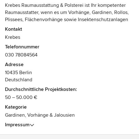
Krebes Raumausstattung & Polsterei ist Ihr kompetenter
Raumausstatter, wenn es um Vorhänge, Gardinen, Rollos,
Plissees, Flächenvorhänge sowie Insektenschutzanlagen
geht.
Kontakt
Als langjährige, fachkundige und gelernte Raumausstatter
Krebes
beraten, konfektionieren und dekorieren wir. In unseren
Telefonnummer
eigenen Werkstätten in Prenzlauer Berg werden unsere
030 78084564
Vorhänge, Hussen und Polsterbezüge perfekt nach Maß
angefertigt.
Adresse
10435 Berlin
Deutschland
Durchschnittliche Projektkosten:
50 – 50.000 €
Kategorie
Gardinen, Vorhänge & Jalousien
Impressum