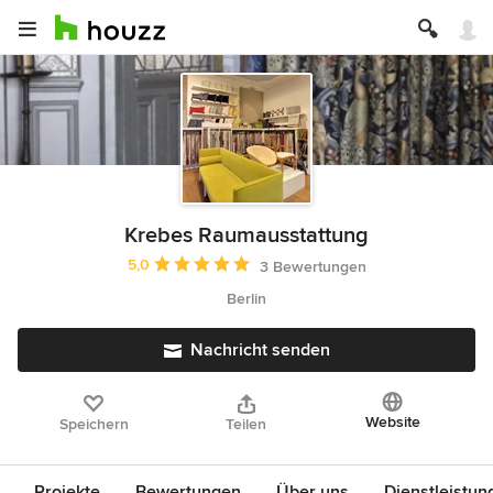
Krebes Raumausstattung
Durchschnittliche Bewertung: 5 von 5 Sternen
5,0
3 Bewertungen
Berlin
Nachricht senden
Website
Speichern
Teilen
Projekte
Bewertungen
Über uns
Dienstleistun