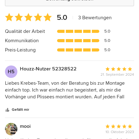
Durchschnittliche
5.0
|
3 Bewertungen
Bewertung:
5
Qualität der Arbeit
5.0
von
Kommunikation
5.0
5
Sternen
Preis-Leistung
5.0
Houzz-Nutzer 52328522
Durchschnittlic
H5
21. September 2024
Bewertung:
5
Liebes Krebes-Team, von der Beratung bis zur Montage
von
einfach top. Ich war einfach nur begeistert, als mir die
5
Vorhänge und Plissees montiert wurden. Auf jeden Fall
Sternen
werde ich auf diese kompetente Beratung weiterhin
zurückgreifen, wenn neue Projekte in Bezug
Gefällt mir
Raumausstattung mit allem drum und dran anstehen. Ich
wünsche Ihnen weiterhin so ein tolles Team. Viele Grüße
mooi
Durchschnittlic
Bernadette
10. Oktober 2023
Bewertung: