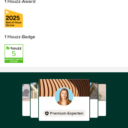
1 Houzz-Award
1 Houzz-Badge
Premium-Experten