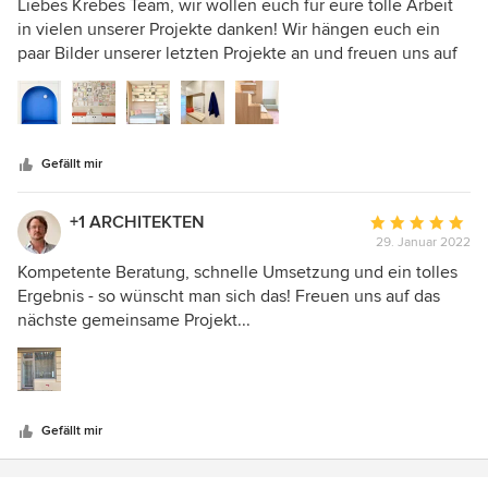
5
Liebes Krebes Team, wir wollen euch für eure tolle Arbeit
von
in vielen unserer Projekte danken! Wir hängen euch ein
5
paar Bilder unserer letzten Projekte an und freuen uns auf
Sternen
die nächste Zusammenarbeit!
Gefällt mir
+1 ARCHITEKTEN
Durchschnittlic
29. Januar 2022
Bewertung:
5
Kompetente Beratung, schnelle Umsetzung und ein tolles
von
Ergebnis - so wünscht man sich das! Freuen uns auf das
5
nächste gemeinsame Projekt...
Sternen
Gefällt mir